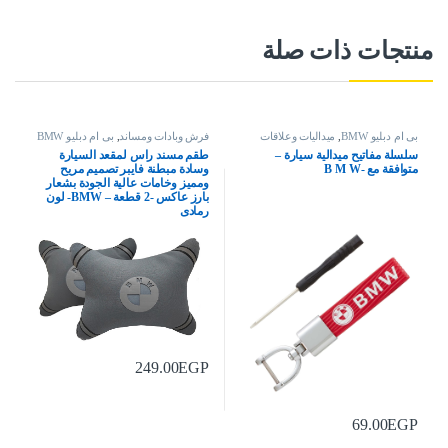
منتجات ذات صلة
بى ام دبليو BMW
,
ميداليات وعلاقات
فرش وبادات ومساند
,
بى ام دبليو BMW
سلسلة مفاتيح ميدالية سيارة –
طقم مسند راس لمقعد السيارة
متوافقة مع -B M W
وسادة مبطنة فايبر تصميم مريح
ومميز وخامات عالية الجودة بشعار
بارز عاكس -2 قطعة – BMW- لون
رمادى
249.00
EGP
69.00
EGP