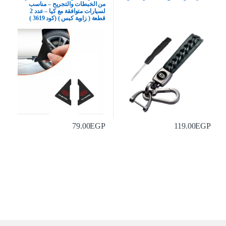
من الخبطات والتجريح – مناسب
لسيارات متوافقة مع كيا – عدد 2
قطعة ( زاوية كبس ) (كود 3619 )
79.00
EGP
119.00
EGP