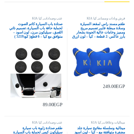
فرش وبادات ومساند
,
كيا KIA
عتب وصدادات
,
كيا KIA
طقم مسند راس لمقعد السيارة
صدادة باب السيارة كاتم الصوت
وسادة مبطنة فايبر تصميم مريح
لحماية حافة باب السيارة، تصميم ذاتي
ومميز وخامات عالية الجودة بشعار
اللصق، سيليكون مرن، لون اسود –
بارز عاكس -2 قطعة – كيا – لون ازرق
متوافق مع كيا – 6 قطع( كود5219 )
249.00
EGP
89.00
EGP
ميداليات وعلاقات
,
كيا KIA
عتب وصدادات
,
كيا KIA
ميدالية وسلسلة مفاتيح سيارة جلد
طقم صدادة زاوية باب سيارة
مضفرة متوافقة مع – كيا – لون اسود
سيليكون كبس لحماية باب السيارة