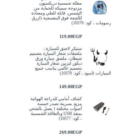
مظلة شمسية دريكسيون
مزدوجة سميكة للحماية من
الشمس، قابلة للطي ومضادة
للأشعة فوق البنفسجية (ازرق
رسومات ، كود: 10379)
119.00
EGP
ستيكر لاصق للسيارة ،
ملصقات شعار السيارة بتصميم
شيطان، ملصق سيارة ورق
ديكور لتزيين شعار السيارة
بتصميم عالمي يناسب جميع
السيارات (اسود ، كود: 10378)
149.00
EGP
كشاف أمامي للدراجة الهوائية
مزود بسرينة تصدر خمسة
أصوات مختلفة ( يعمل بالشحن
بمنفذ USB وبالطاقة الشمسية
، كود: 10377)
269.00
EGP