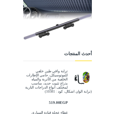
أحدث المنتجات
ترابة واقي طين خلفي
للموتوسيكل، حامي الإطارات
الخلفية من الأتربة والمياه
بذراع تثبيت حديد، مناسب
لمختلف أنواع الدراجات النارية
(ترابة الوان اشكال، كود : 10381)
519.00
EGP
غطاء عجلة قيادة السيارة،