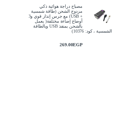
مصباح دراجة هوائية ذكي
مزدوج الشحن (طاقة شمسية
+ USB) مع جرس إنذار قوي و3
أوضاع إضاءة مختلفة( يعمل
بالشحن بمنفذ USB وبالطاقة
الشمسية ، كود: 10376)
269.00
EGP