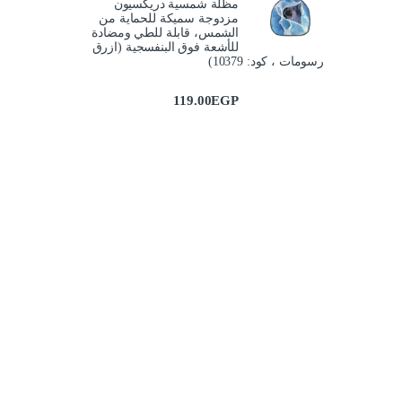
مظلة شمسية دريكسيون
مزدوجة سميكة للحماية من
الشمس، قابلة للطي ومضادة
للأشعة فوق البنفسجية (ازرق
رسومات ، كود: 10379)
119.00
EGP