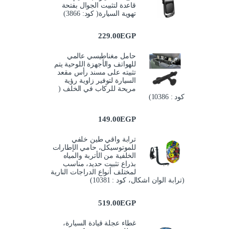
قاعدة لتثبيت الجوال بفتحة
تهوية السيارة( كود: 3866)
229.00
EGP
حامل مغناطيسي عالمي
للهواتف والأجهزة اللوحية يتم
تثبيته على مسند رأس مقعد
السيارة لتوفير زاوية رؤية
مريحة للركاب في الخلف (
كود : 10386)
149.00
EGP
ترابة واقي طين خلفي
للموتوسيكل، حامي الإطارات
الخلفية من الأتربة والمياه
بذراع تثبيت حديد، مناسب
لمختلف أنواع الدراجات النارية
(ترابة الوان اشكال، كود : 10381)
519.00
EGP
غطاء عجلة قيادة السيارة،