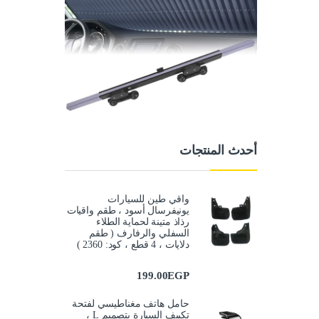
أحدث المنتجات
واقي طين للسيارات
يونيفرسال أسود ، طقم واقيات
رذاذ متينة لحماية الطلاء
السفلي والرفارف ( طقم
دلايات ، 4 قطع ، كود: 2360 )
199.00
EGP
حامل هاتف مغناطيسي لفتحة
تكييف السيارة بتصميم L ،