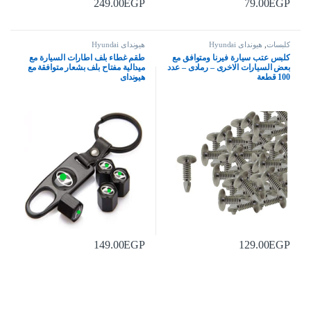
249.00
EGP
79.00
EGP
كلبسات
,
هيونداى Hyundai
هيونداى Hyundai
كلبس عتب سيارة فيرنا ومتوافق مع
طقم غطاء بلف اطارات السيارة مع
بعض السيارات الاخرى – رمادى – عدد
ميدالية مفتاح بلف بشعار متوافقة مع
100 قطعة
هيونداى
149.00
EGP
129.00
EGP