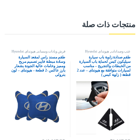
منتجات ذات صلة
عتب وصدادات
,
هيونداى Hyundai
فرش وبادات ومساند
,
هيونداى Hyundai
طقم صدادة زاوية باب سيارة
طقم مسند راس لمقعد السيارة
سيليكون كبس لحماية باب السيارة
وسادة مبطنة فايبر تصميم مريح
من الخبطات والتجريح – مناسب
ومميز وخامات عالية الجودة بشعار
لسيارات متوافقة مع هيونداى – عدد 2
بارز عاكس -2 قطعة – هيونداى – لون
قطعة ( زاوية كبس )
بترولى