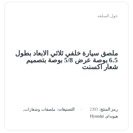
حول السلعه
ملصق سيارة خلفي ثلاثي الابعاد بطول
6.5 بوصة عرض 5/8 بوصة بتصميم
شعار اكسنت
رمز المنتج:
2393
التصنيفات:
ملصقات وشعارات
,
هيونداى Hyundai