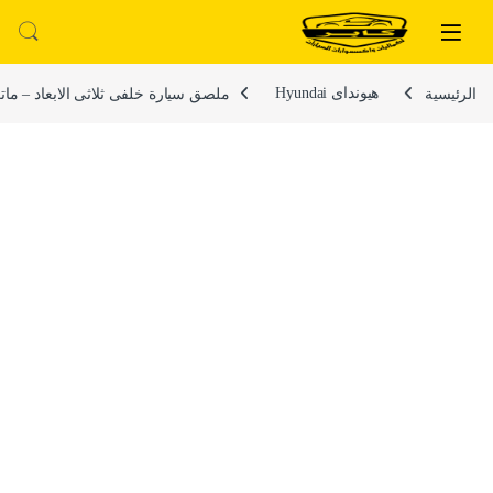
لتخطي إلى
خطي إلى المحتوى
الرئيسية
هيونداى Hyundai
ملصق سيارة خلفى ثلاثى الابعاد – ماتريكس – ط