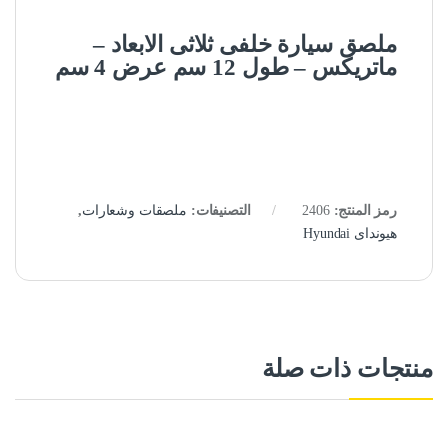
ملصق سيارة خلفى ثلاثى الابعاد –
ماتريكس – طول 12 سم عرض 4 سم
رمز المنتج:
2406
التصنيفات:
ملصقات وشعارات
,
هيونداى Hyundai
منتجات ذات صلة