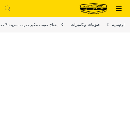
لتخطي إلى
خطي إلى المحتوى
الرئيسية
صوتيات وكاميرات
مفتاح صوت مكبر صوت سرينة 7 صوت ومايك – صوت عالى مناسبة للسيارات والموتوسيكلات والدراجات النارية والشاحنات تعمل على 12 فولت