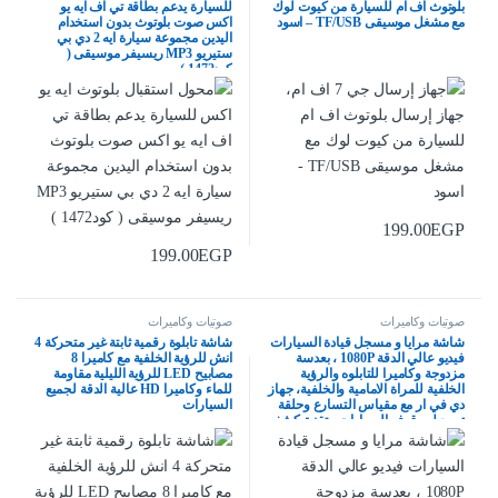
بلوتوث اف ام للسيارة من كيوت لوك
للسيارة يدعم بطاقة تي اف ايه يو
مع مشغل موسيقى TF/USB – اسود
اكس صوت بلوتوث بدون استخدام
اليدين مجموعة سيارة ايه 2 دي بي
ستيريو MP3 ريسيفر موسيقى (
كود1472 )
199.00
EGP
199.00
EGP
صوتيات وكاميرات
صوتيات وكاميرات
شاشة مرايا و مسجل قيادة السيارات
شاشة تابلوة رقمية ثابتة غير متحركة 4
فيديو عالي الدقة 1080P ، بعدسة
انش للرؤية الخلفية مع كاميرا 8
مزدوجة وكاميرا للتابلوه والرؤية
مصابيح LED للرؤية الليلية مقاومة
الخلفية للمراة الامامية والخلفية، جهاز
للماء وكاميرا HD عالية الدقة لجميع
دي في ار مع مقياس التسارع وحلقة
السيارات
تسجيل وقوف السيارات وتقنية كشف
الحركة