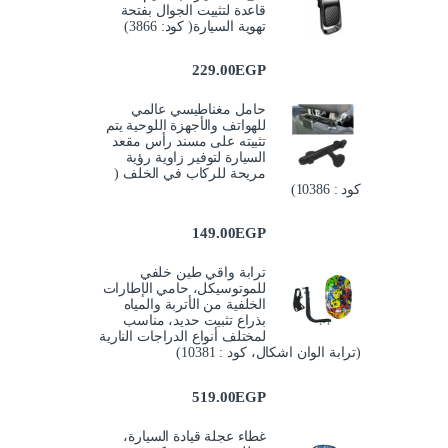
قاعدة لتثبيت الجوال بفتحة
تهوية السيارة( كود: 3866)
229.00
EGP
حامل مغناطيسي عالمي
للهواتف والأجهزة اللوحية يتم
تثبيته على مسند رأس مقعد
السيارة لتوفير زاوية رؤية
مريحة للركاب في الخلف (
كود : 10386)
149.00
EGP
ترابة واقي طين خلفي
للموتوسيكل، حامي الإطارات
الخلفية من الأتربة والمياه
بذراع تثبيت حديد، مناسب
لمختلف أنواع الدراجات النارية
(ترابة الوان اشكال، كود : 10381)
519.00
EGP
غطاء عجلة قيادة السيارة،