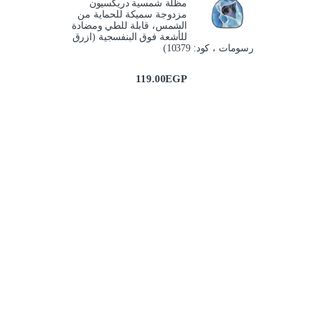
مظلة شمسية دريكسيون
مزدوجة سميكة للحماية من
الشمس، قابلة للطي ومضادة
للأشعة فوق البنفسجية (ازرق
رسومات ، كود: 10379)
119.00
EGP