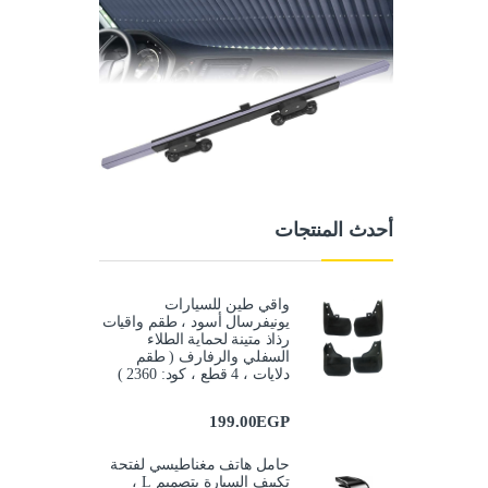
أحدث المنتجات
واقي طين للسيارات
يونيفرسال أسود ، طقم واقيات
رذاذ متينة لحماية الطلاء
السفلي والرفارف ( طقم
دلايات ، 4 قطع ، كود: 2360 )
199.00
EGP
حامل هاتف مغناطيسي لفتحة
تكييف السيارة بتصميم L ،