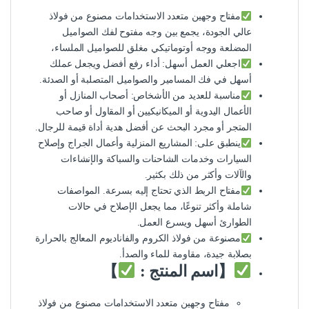
مفتاح وجهين متعدد الاستخدامات مصنوع من فولاذ
عالي الجودة، يجمع بين وجه مفتوح لفك الصواميل
المضلعة ووجه أوتوماتيكي مغلق للصواميل الملساء،
اجعلي العمل أسهل: أداء رفع أفضل ويجعل عملك
أسهل في فك المسامير والصواميل المتصلبة أو الصدئة.
مناسبة للعديد من الأشخاص: أصحاب المنازل أو
الأعمال اليدوية أو الميكانيكيين أو المقاول أو صاحب
المتجر أو مجرد البحث عن أفضل هدية أداة قيمة للرجال.
ينطبق على: المشاريع المنزلية وأعمال الجراج وإصلاح
السيارات وخدمات الشاحنات والسباكة والإنشاءات
والآلات وأكثر من ذلك بكثير.
مفتاح الربط الذي تحتاج إليه بسرعة. المواصفات
شاملة وأكثر تنوعًا، مما يجعل الإصلاح في حالات
الطوارئ أسهل ويسرع العمل.
مصنوعة من فولاذ الكروم والفاناديوم المعالج بالحرارة
بصلابة جيدة، مقاومة للماء والصدأ.
【اسم المنتج :
】
مفتاح وجهين متعدد الاستخدامات مصنوع من فولاذ