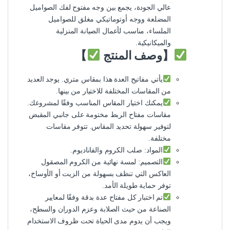
عالي الجودة، يجمع بين وجه مفتوح لفك الصواميل
المضلعة ووجه أوتوماتيكي مغلق للصواميل
الملساء، مناسب لأعمال الصيانة المنزلية
والميكانيكية.
【وصف المنتج
】
يأتي مفاتيح العدة هذا بمقاس متري. يوجد العديد
من المقاسات المختلفة للاختيار من بينها.
يمكنك اختيار المقاس المناسب وفقًا لمشروعك.
مقاسات مفتاح الربط مختومة على جانبي المقبض
لتوفير سهولة تحديد المقاس.​ تتوفر مقاسات
مختلفة.
المواد: صلب الكروم والفاناديوم.
التصميم: لمسة نهائية من الكروم المصقول
العاكس التي تنظف بسهولة من الزيت أو الأوساخ،
توفر حماية طويلة الأمد.
تم اختبار كل مفتاح عدة بدقة وفقًا لمعايير
الصناعة من حيث الصلابة وعزم الدوران والسطح،
ويجب أن يدوم مدى الحياة تحت ظروف الاستخدام