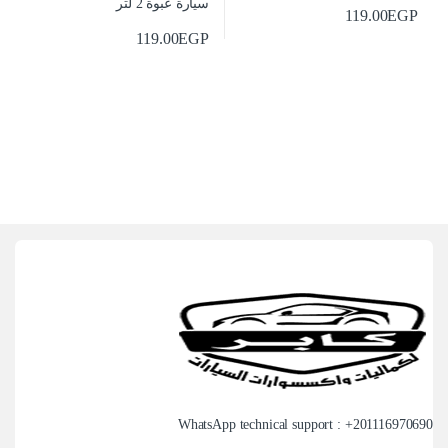
119.00
EGP
119.00
EGP
WhatsApp technical support : +
201116970690