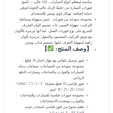
مناسبة لمعظم أنواع السيارات ، أداء عالي — تُصنع
فيوزات السيارة من خليط الزنك عالي الجودة لتوفير
حماية إضافية، بهيكل قوي ومتين للاستخدام
مجموعة متنوعة من فيوزات . تتميز بسهولة وبساطة
التركيب، سهولة التمييز- ذات تصميم الوان للتعرف
السريع على نوع فيوزات النصل، كما أنها مُرمزة بالألوان
مع توثيق للتركيب المضمون والسهل. مرمزة بألوان
زاهية لسهولة التعرف عليها. تصميم جذاب ومتين
【وصف المنتج:
】
فيوز توصيل تلقائي مع جهاز اختبار 10 قطع ،
مجموعة متنوعة من الصمامات، صمامات بديلة
للسيارات والقوارب والشاحنات وسيارات الدفع
الرباعي
فيوز قياسى 10 قطع متنوعة : 3 / 5 / 7.5 / 2(10) /
2(15) / 20 / 25 / 30 امبير
مجموعة فيوزات قياسية للسيارات والشاحنات
والقوارب ومتعددة الاستخدامات
طقم متنوع من فيوز قياسى استناندر جيدة
لاختياراتك، بارعة وعملية.