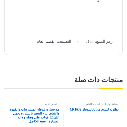
رمز المنتج:
2163
التصنيف:
القسم العام
منتجات ذات صلة
اضاءة وليدات
,
القسم العام
القسم العام
بطارية ليثيوم من باناسونيك CR1632
مج سيارة لتدفئة المشروبات والقهوة
والشاي اثناء السفر بالسيارة يعمل
على 12 فولت على وصلة ولاعة
السيارة – سعة 450 مل