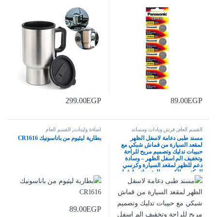
299.00
EGP
89.00
EGP
القسم العام
,
فرش وبادات ومساند
اضاءة وليدات
,
القسم العام
مسند طبى دعامة لاسفل الظهر
بطارية ليثيوم من باناسونيك CR1616
لمقعد السيارة من قماش شبكي مع
حبيبات تدليك وتصميم مريح للراحة
وتخفيف الم اسفل الظهر – وسادة
دعم للظهر لمقعد السيارة وكرسي
المكتب والكرسي المتحرك – 4 قطع
89.00
EGP