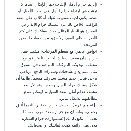
[إبزيم حزام الأمان لإيقاف جهاز الإنذار] عندما لا
ترغب في ارتداء حزام الأمان في بعض الأحيان أو
عندما يكون لديك مقتنيات ثقيلة أو كلاب على مقعد
الراكب الخاص بك، فإن مشبك حزام الإنذار في
السيارة هو الخيار المثالي حيث يساعدك على كتم
الأصوات على الفور، ولا مزيد من أصوات الصفير
المزعجة.
[توافق عالمي مع معظم المركبات] مشبك قفل
حزام أمان مقعد السيارة الخاص بنا متوافق مع
مختلف موديلات المركبات الموجودة في السوق،
مثل السيارة والشاحنات وسيارات الدفع الرباعي.
يرجى قياس حجم مشبك سيارتك مسبقاً، طالما أن
شكل مشبك حزام الأمان وحجمه متماثلان مع
مشبك حزام أمان مقعد السيارة، فيمكن عندئذٍ
مطابقتهما بشكل مثالي.
【تصميم فريد】 مشبك حزام للاختيار، كلاهما أنيق
وعملي، يتناسبان مع حزام مقعد سيارتك تمامًا.
يجب أن يكون لديك إكسسوارات حزام السيارة
هذه، وهي رائعة كهدية لعائلتك أو أصدقائك.