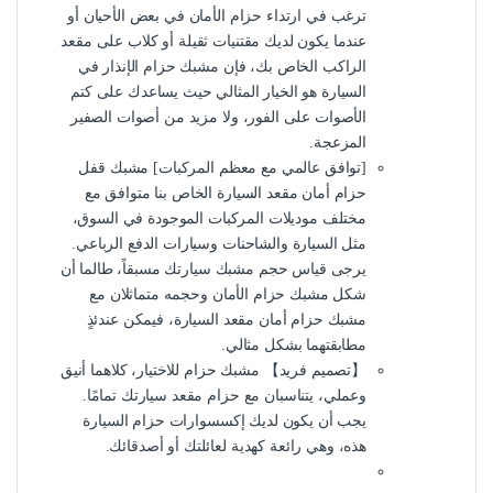
ترغب في ارتداء حزام الأمان في بعض الأحيان أو
عندما يكون لديك مقتنيات ثقيلة أو كلاب على مقعد
الراكب الخاص بك، فإن مشبك حزام الإنذار في
السيارة هو الخيار المثالي حيث يساعدك على كتم
الأصوات على الفور، ولا مزيد من أصوات الصفير
المزعجة.
[توافق عالمي مع معظم المركبات] مشبك قفل
حزام أمان مقعد السيارة الخاص بنا متوافق مع
مختلف موديلات المركبات الموجودة في السوق،
مثل السيارة والشاحنات وسيارات الدفع الرباعي.
يرجى قياس حجم مشبك سيارتك مسبقاً، طالما أن
شكل مشبك حزام الأمان وحجمه متماثلان مع
مشبك حزام أمان مقعد السيارة، فيمكن عندئذٍ
مطابقتهما بشكل مثالي.
【تصميم فريد】 مشبك حزام للاختيار، كلاهما أنيق
وعملي، يتناسبان مع حزام مقعد سيارتك تمامًا.
يجب أن يكون لديك إكسسوارات حزام السيارة
هذه، وهي رائعة كهدية لعائلتك أو أصدقائك.