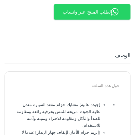
لطلب المنتج عبر واتساب
الوصف
حول هذه السلعة
[جودة عالية] مشابك حزام مقعد السيارة معدن
عالية الجودة مريحة للمس بحرفية رائعة ومقاومة
للصدأ والتآكل ومقاومة للاهتراء ومتينة وآمنة
للاستخدام.
[إبزيم حزام الأمان لإيقاف جهاز الإنذار] عندما لا