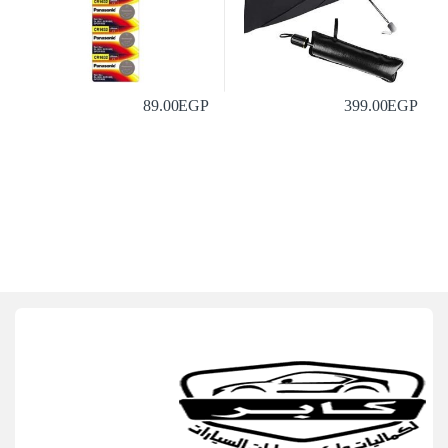
89.00
EGP
399.00
EGP