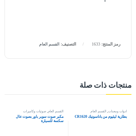
رمز المنتج:
1633
التصنيف:
القسم العام
منتجات ذات صلة
ادوات ومعدات
,
القسم العام
القسم العام
,
صوتيات وكاميرات
بطارية ليثيوم من باناسونيك CR1620
مكبر صوت سوبر باور بصوت عال
سكسة للسيارة