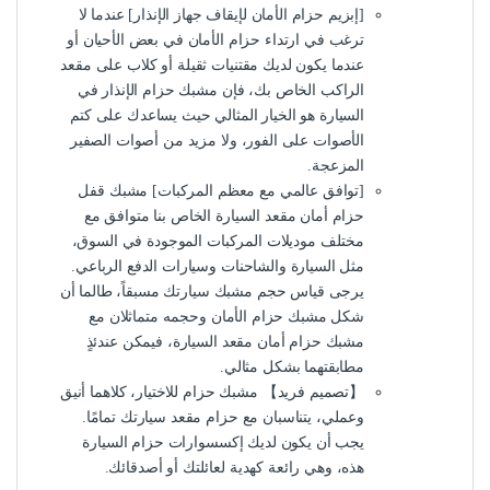
[إبزيم حزام الأمان لإيقاف جهاز الإنذار] عندما لا
ترغب في ارتداء حزام الأمان في بعض الأحيان أو
عندما يكون لديك مقتنيات ثقيلة أو كلاب على مقعد
الراكب الخاص بك، فإن مشبك حزام الإنذار في
السيارة هو الخيار المثالي حيث يساعدك على كتم
الأصوات على الفور، ولا مزيد من أصوات الصفير
المزعجة.
[توافق عالمي مع معظم المركبات] مشبك قفل
حزام أمان مقعد السيارة الخاص بنا متوافق مع
مختلف موديلات المركبات الموجودة في السوق،
مثل السيارة والشاحنات وسيارات الدفع الرباعي.
يرجى قياس حجم مشبك سيارتك مسبقاً، طالما أن
شكل مشبك حزام الأمان وحجمه متماثلان مع
مشبك حزام أمان مقعد السيارة، فيمكن عندئذٍ
مطابقتهما بشكل مثالي.
【تصميم فريد】 مشبك حزام للاختيار، كلاهما أنيق
وعملي، يتناسبان مع حزام مقعد سيارتك تمامًا.
يجب أن يكون لديك إكسسوارات حزام السيارة
هذه، وهي رائعة كهدية لعائلتك أو أصدقائك.