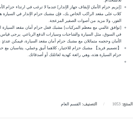
للاستخدام.
[إبزيم حزام الأمان لإيقاف جهاز الإنذار] عندما لا ترغب في ارتداء حزام ال
كلاب على مقعد الراكب الخاص بك، فإن مشبك حزام الإنذار في السيارة ه
الفور، ولا مزيد من أصوات الصفير المزعجة.
[توافق عالمي مع معظم المركبات] مشبك قفل حزام أمان مقعد السيارة ال
في السوق، مثل السيارة والشاحنات وسيارات الدفع الرباعي. يرجى قيا
الأمان وحجمه متماثلان مع مشبك حزام أمان مقعد السيارة، فيمكن عندئذٍ 
【تصميم فريد】 مشبك حزام للاختيار، كلاهما أنيق وعملي، يتناسبان مع حز
حزام السيارة هذه، وهي رائعة كهدية لعائلتك أو أصدقائك.
لمنتج:
1053
التصنيف:
القسم العام