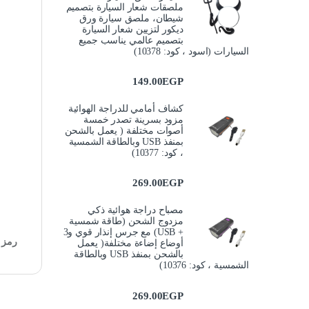
ملصقات شعار السيارة بتصميم
شيطان، ملصق سيارة ورق
ديكور لتزيين شعار السيارة
بتصميم عالمي يناسب جميع
السيارات (اسود ، كود: 10378)
149.00
EGP
كشاف أمامي للدراجة الهوائية
مزود بسرينة تصدر خمسة
أصوات مختلفة ( يعمل بالشحن
بمنفذ USB وبالطاقة الشمسية
، كود: 10377)
269.00
EGP
مصباح دراجة هوائية ذكي
مزدوج الشحن (طاقة شمسية
+ USB) مع جرس إنذار قوي و3
رمز ا
أوضاع إضاءة مختلفة( يعمل
بالشحن بمنفذ USB وبالطاقة
الشمسية ، كود: 10376)
269.00
EGP