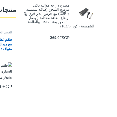
مصباح دراجة هوائية ذكي
منتجا
مزدوج الشحن (طاقة شمسية
+ USB) مع جرس إنذار قوي و3
أوضاع إضاءة مختلفة ( يعمل
بالشحن بمنفذ USB وبالطاقة
الشمسية ، كود: 10375)
القسم الع
269.00
EGP
طقم غطاء
مع ميدال
متوافقة
00
EGP