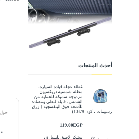
أحدث المنتجات
غطاء عجلة قيادة السيارة،
مظلة شمسية دريكسيون
مزدوجة سميكة للحماية من
الشمس، قابلة للطي ومضادة
للأشعة فوق البنفسجية (ازرق
رسومات ، كود: 10379)
حول 
119.00
EGP
ستيكر لاصق للسيارة ،