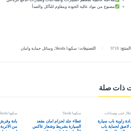
مصنوع من مواد عالية الجودة ومقاوم للتآكل والصدأ
لمنتج:
9718
التصنيفات:
سكودا Skoda
,
وسائل حماية وامان
ت ذات صلة
,
عتب وصدادات
سكودا Skoda
سكودا Skoda
ة زاوية باب سيارة
غطاء جلد لحزام امان مقعد
بادة وفرش ت
لاصق لحماية باب
السيارة بشريط وشعار عاكس
من الاترب