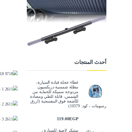
أحدث المنتجات
غطاء عجلة قيادة السيارة،
مظلة شمسية دريكسيون
مزدوجة سميكة للحماية من
الشمس، قابلة للطي ومضادة
للأشعة فوق البنفسجية (ازرق
رسومات ، كود: 10379)
119.00
EGP
ستيكر لاصق للسيارة ،