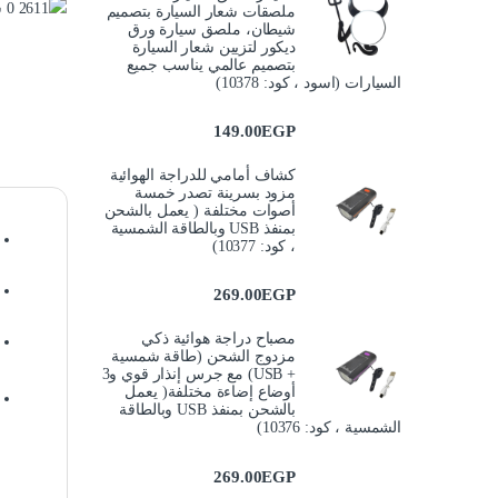
ملصقات شعار السيارة بتصميم
شيطان، ملصق سيارة ورق
ديكور لتزيين شعار السيارة
بتصميم عالمي يناسب جميع
السيارات (اسود ، كود: 10378)
149.00
EGP
كشاف أمامي للدراجة الهوائية
مزود بسرينة تصدر خمسة
أصوات مختلفة ( يعمل بالشحن
بمنفذ USB وبالطاقة الشمسية
، كود: 10377)
269.00
EGP
مصباح دراجة هوائية ذكي
مزدوج الشحن (طاقة شمسية
+ USB) مع جرس إنذار قوي و3
أوضاع إضاءة مختلفة( يعمل
بالشحن بمنفذ USB وبالطاقة
الشمسية ، كود: 10376)
269.00
EGP