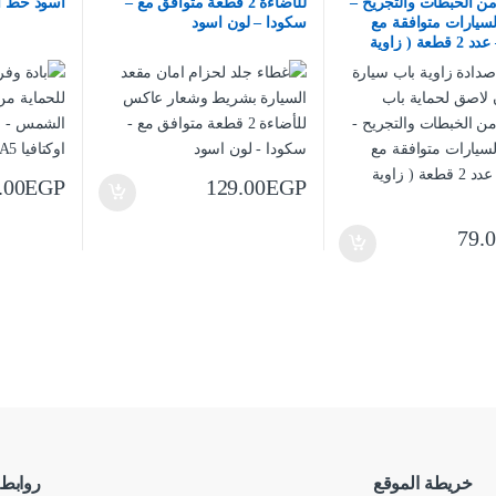
من الخبطات والتجريح –
للأضاءة 2 قطعة متوافق مع –
اسود خط اسو
سيارات متوافقة مع
سكودا – لون اسود
سكودا – عدد 2 قطعة ( زاوية
.00
EGP
129.00
EGP
79.
خريطة الموقع
روابط