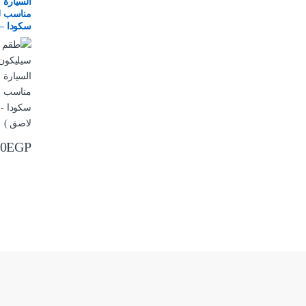
السيارة 
مناسب ل
لاصق )
00
EGP