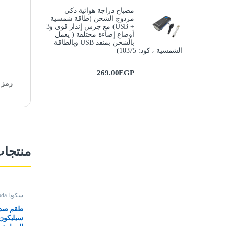
مصباح دراجة هوائية ذكي
مزدوج الشحن (طاقة شمسية
+ USB) مع جرس إنذار قوي و3
أوضاع إضاءة مختلفة ( يعمل
بالشحن بمنفذ USB وبالطاقة
الشمسية ، كود: 10375)
269.00
EGP
رمز ا
منتجا
سكودا Skoda
طقم صداد
سيليكون 