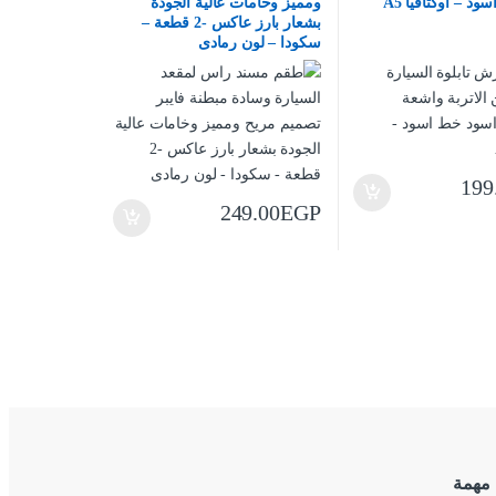
د – اوكتافيا A5
ومميز وخامات عالية الجودة
بشعار بارز عاكس -2 قطعة –
سكودا – لون رمادى
199
249.00
EGP
 مهمة