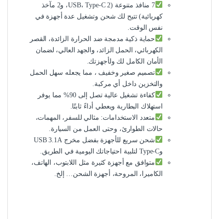
7 منافذ متنوعة (2 USB، Type-C، و2 مآخذ
كهربائية) تتيح لك شحن وتشغيل عدة أجهزة في
نفس الوقت.
حماية ذكية مدمجة ضد الحرارة الزائدة، القصر
الكهربائي، الحمل الزائد، والجهد العالي، لضمان
الأمان الكامل لك ولأجهزتك.
تصميم صغير وخفيف ، مما يجعله سهل الحمل
والتخزين داخل أي مركبة.
كفاءة تشغيل عالية تصل إلى 90% مما يوفر
استهلاك البطارية ويعطي أداءً ثابتًا.
متعدد الاستخدامات: مثالي للسفر، المهمات،
حالات الطوارئ، وحتى العمل من السيارة.
شحن سريع للأجهزة بفضل مخرج USB 3.1A
وType-C لتلبية احتياجاتك اليومية في الطريق.
متوافق مع أجهزة كثيرة مثل اللابتوب، الهاتف،
الكاميرا، المروحة، أجهزة الشحن… إلخ.