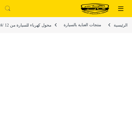
لتخطي إلى
خطي إلى المحتوى
الرئيسية
منتجات العناية بالسيارة
محول كهرباء للسيارة من 12 /24 فولت الى 150 وات ، عاكس كهربائي عالي الطاقة للسيارات والشاحنات ، شاحن سريع مع USB(كود : 9630)