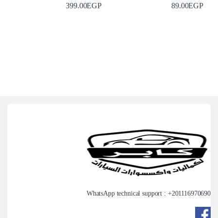
399.00
EGP
89.00
EGP
WhatsApp technical support : +
201116970690