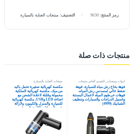
رمز المنتج:
9630
التصنيف:
منتجات العناية بالسيارة
منتجات ذات صلة
ادوات ومعدات
,
القسم العام
,
منتجات
منتجات العناية بالسيارة
العناية بالسيارة
فوهة بخاخ رش مياه للسيارة، فوهة
مكنسة كهربائية صغيرة تحمل باليد
ضغط عالي لمسدس رش المياه،
من ميك، مكنسة كهربائية لاسلكية
فوهات خرطوم المياه لاعمال البستنة
محمولة وقابلة لاعادة الشحن مع
وغسيل الدراجات والسيارات وتنظيف
اضاءة LED وUSB، مكنسة كهربائية
الشبابيك (4999)
للسيارة والمنزل والكيبورد ولازالة
شعر الحيوانات الاليفة (اسود)