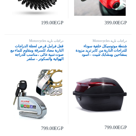
199.00
EGP
399.00
EGP
دراجات نارية Motorcycles
دراجات نارية Motorcycles
شنطة موتوسيكل خلفية سوداء
قفل فرامل قرص لعجلة الدراجات
للدراجات النارية من كابر تريد مزودة
النارية مضاد للسرقة ومقاوم للماء مع
بمفتاحين ومشابك تثبيت – اسود
صوت تنبية عالى ، مناسب للدراجة
الهوائية والسكوتر – سلفر
799.00
EGP
799.00
EGP