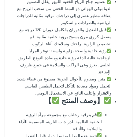
تصميم جناح الرياح الخفية الأنيق: يقلل التصميم
الديناميكي الهوائي ذو النمط الخفي من سحب الرياح مع
إضافة مظهر عصري إلى دراجتك. ترقية مثالية للدراجات
الرياضية والطرادات والسكوتر.
قابل للتعديل والدوران بالكامل: دوران 180 درجة مع
مفصل كروي مرن يسمح برؤية خلفية مثالية. قم
بتخصيص الزاوية لراحتك وسلامتك أثناء الركوب.
رؤية خلفية واضحة بزاوية واسعة: توفر المرايا
الزجاجية عالية الدقة رؤية حادة ومضادة للتوهج للطريق
الخلفي. يعزز وعي الراكب والسلامة في جميع ظروف
الإضاءة.
متين ومقاوم للأحوال الجوية: مصنوع من غطاء شديد
التحمل ومواد مضادة للتآكل لتحمل الطقس القاسي
والاهتزاز والتلف الناتج عن الاستعمال اليومي.
【وصف المنتج
】
قم بترقية رحلتك مع مجموعة مرآة الرؤية
الخلفية العالمية للدراجات النارية، المصممة للأداء
والسلامة والأناقة.
تتميز هذه المرايا بمفصل دوار قابل للتعديل