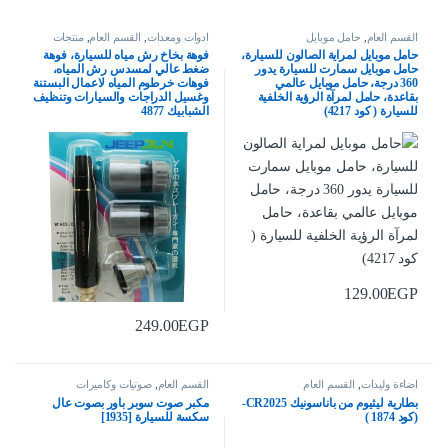
القسم العام
,
حامل موبايل
ادوات ومعدات
,
القسم العام
,
منتجات
العناية بالسيارة
حامل موبايل لمراية الصالون للسيارة،
فوهة بخاخ رش مياه للسيارة، فوهة
حامل موبايل سمارت للسيارة يدور
ضغط عالي لمسدس رش المياه،
360 درجة، حامل موبايل عالمي
فوهات خرطوم المياه لاعمال البستنة
بقاعدة، حامل لمرآة الرؤية الخلفية
وغسيل الدراجات والسيارات وتنظيف
للسيارة ( كود 4217)
الشبابيك 4877
129.00
EGP
249.00
EGP
اضاءة وليدات
,
القسم العام
القسم العام
,
صوتيات وكاميرات
بطارية ليثيوم من باناسونيك CR2025-
مكبر صوت سوبر باور بصوت عال
(كود 1874 )
سكسة للسيارة [1935]