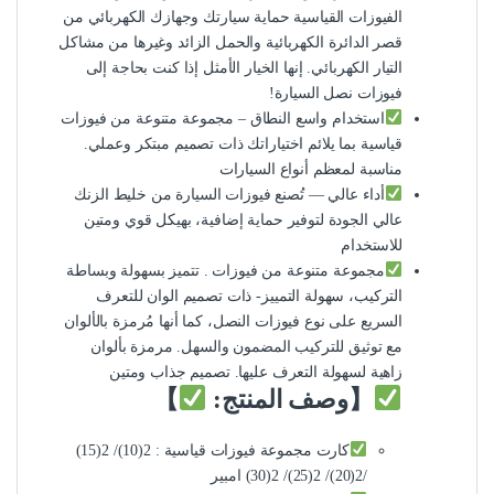
الفيوزات القياسية حماية سيارتك وجهازك الكهربائي من
قصر الدائرة الكهربائية والحمل الزائد وغيرها من مشاكل
التيار الكهربائي. إنها الخيار الأمثل إذا كنت بحاجة إلى
فيوزات نصل السيارة!
استخدام واسع النطاق – مجموعة متنوعة من فيوزات
قياسية بما يلائم اختياراتك ذات تصميم مبتكر وعملي.
مناسبة لمعظم أنواع السيارات
أداء عالي — تُصنع فيوزات السيارة من خليط الزنك
عالي الجودة لتوفير حماية إضافية، بهيكل قوي ومتين
للاستخدام
مجموعة متنوعة من فيوزات . تتميز بسهولة وبساطة
التركيب، سهولة التمييز- ذات تصميم الوان للتعرف
السريع على نوع فيوزات النصل، كما أنها مُرمزة بالألوان
مع توثيق للتركيب المضمون والسهل. مرمزة بألوان
زاهية لسهولة التعرف عليها. تصميم جذاب ومتين
【وصف المنتج:
】
كارت مجموعة فيوزات قياسية : 2(10)/ 2(15)
/2(20)/ 2(25)/ 2(30) امبير