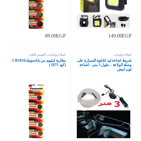
89.00
EGP
149.00
EGP
اضاءة وليدات
اضاءة وليدات
,
القسم العام
شريط اضاءة ليد لتابلوة السيارة على
بطارية ليثيوم من باناسونيكCR1616 -
وصلة الولاعة – طول 3 متر – اضاءة
(كود 1871 )
لون ابيض