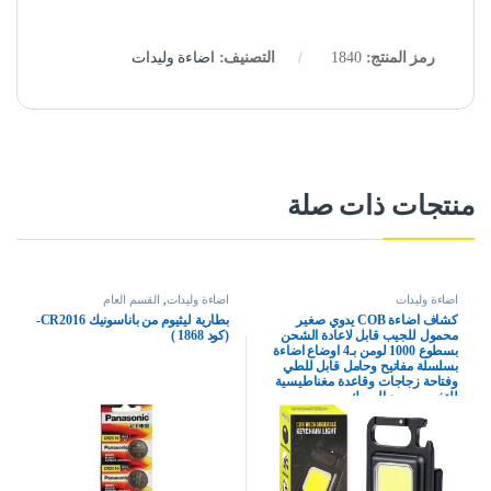
رمز المنتج:
1840
التصنيف:
اضاءة وليدات
منتجات ذات صلة
اضاءة وليدات
اضاءة وليدات
,
القسم العام
كشاف اضاءة COB يدوي صغير
بطارية ليثيوم من باناسونيك CR2016-
محمول للجيب قابل لاعادة الشحن
(كود 1868 )
بسطوع 1000 لومن بـ4 اوضاع اضاءة
بسلسلة مفاتيح وحامل قابل للطي
وفتاحة زجاجات وقاعدة مغناطيسية
للتخييم وصيد السمك