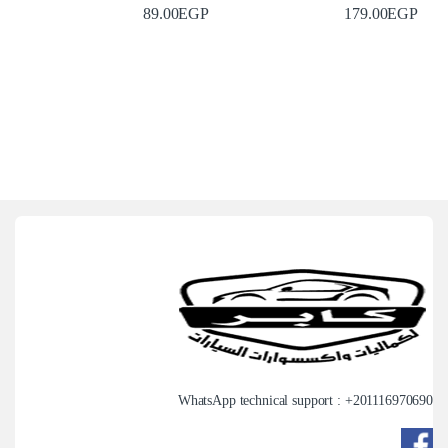
89.00
EGP
179.00
EGP
WhatsApp technical support : +
201116970690