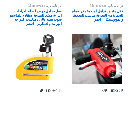
دراجات نارية Motorcycles
دراجات نارية Motorcycles
قفل مقبض فرامل اليد، مقبض صمام
قفل فرامل قرص لعجلة الدراجات
للحماية من السرقة مناسب للسكوتر
النارية مضاد للسرقة ومقاوم للماء مع
والموتوسيكل – احمر
صوت تنبية عالى ، مناسب للدراجة
الهوائية والسكوتر – اصفر
499.00
EGP
399.00
EGP