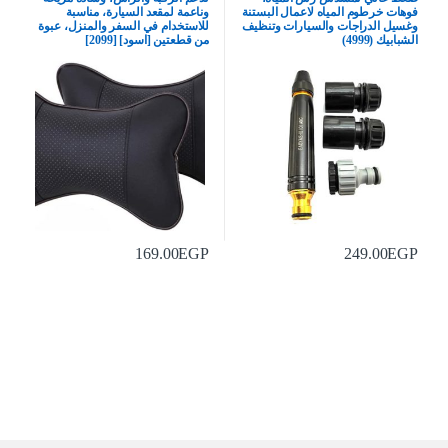
فوهات خرطوم المياه لاعمال البستنة
وناعمة لمقعد السيارة، مناسبة
وغسيل الدراجات والسيارات وتنظيف
للاستخدام في السفر والمنزل، عبوة
الشبابيك (4999)
من قطعتين [اسود] [2099]
169.00
EGP
249.00
EGP