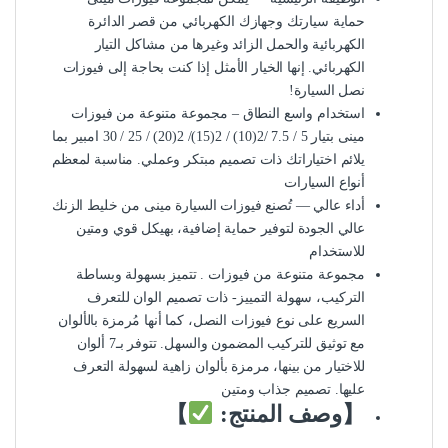
حماية سيارتك وجهازك الكهربائي من قصر الدائرة
الكهربائية والحمل الزائد وغيرها من مشاكل التيار
الكهربائي. إنها الخيار الأمثل إذا كنت بحاجة إلى فيوزات
نصل السيارة!
استخدام واسع النطاق – مجموعة متنوعة من فيوزات
مينى بتيار 5 / 7.5 /2(10) / 2(15)/ 2(20) / 25 / 30 امبير بما
يلائم اختياراتك ذات تصميم مبتكر وعملي. مناسبة لمعظم
أنواع السيارات
أداء عالي — تُصنع فيوزات السيارة مينى من خليط الزنك
عالي الجودة لتوفير حماية إضافية، بهيكل قوي ومتين
للاستخدام
مجموعة متنوعة من فيوزات . تتميز بسهولة وبساطة
التركيب، سهولة التمييز- ذات تصميم الوان للتعرف
السريع على نوع فيوزات النصل، كما أنها مُرمزة بالألوان
مع توثيق للتركيب المضمون والسهل. تتوفر بـ7 ألوان
للاختيار من بينها، مرمزة بألوان زاهية لسهولة التعرف
عليها. تصميم جذاب ومتين
【وصف المنتج:
】