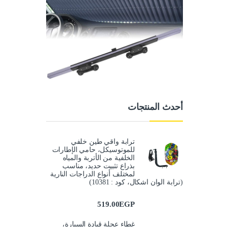
أحدث المنتجات
ترابة واقي طين خلفي
للموتوسيكل، حامي الإطارات
الخلفية من الأتربة والمياه
بذراع تثبيت حديد، مناسب
لمختلف أنواع الدراجات النارية
(ترابة الوان اشكال، كود : 10381)
519.00
EGP
غطاء عجلة قيادة السيارة،