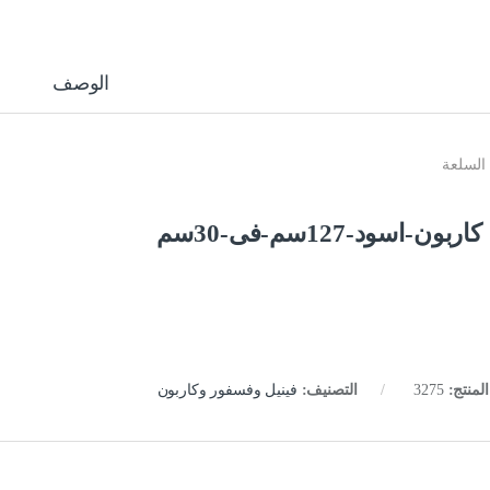
الوصف
السلعة
كاربون-اسود-127سم-فى-30سم
لمنتج:
3275
التصنيف:
فينيل وفسفور وكاربون