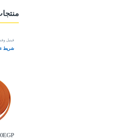
منتجا
فينيل وفس
شريط عجل 8متر 
00
EGP