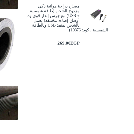
مصباح دراجة هوائية ذكي
مزدوج الشحن (طاقة شمسية
+ USB) مع جرس إنذار قوي و3
أوضاع إضاءة مختلفة( يعمل
بالشحن بمنفذ USB وبالطاقة
الشمسية ، كود: 10376)
269.00
EGP