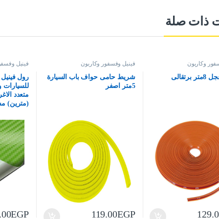
ت ذات صلة
فور وكاربون
فينيل وفسفور وكاربون
فينيل وفسفو
برتقالى
شريط حامى حواف باب السيارة
رول فينيل
5متر اصفر
للسيارات و
(مترين) مساحة 
.00
EGP
119.00
EGP
129.