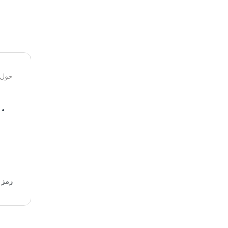
حول 
رمز ا