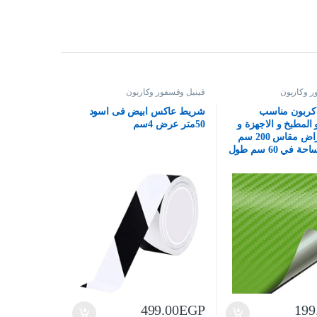
ر وكاربون
فينيل وفسفور وكاربون
 كربون مناسب
شريط عاكس ابيض فى اسود
 المطبخ و الاجهزة و
50متر عرض 4سم
متعدد الاغراض مقاس 200 سم
في 60 سم طول
499.00
EGP
199