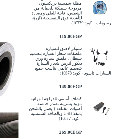
مظلة شمسية دريكسيون
مزدوجة سميكة للحماية من
الشمس، قابلة للطي ومضادة
للأشعة فوق البنفسجية (ازرق
رسومات ، كود: 10379)
119.00
EGP
ستيكر لاصق للسيارة ،
ملصقات شعار السيارة بتصميم
شيطان، ملصق سيارة ورق
ديكور لتزيين شعار السيارة
بتصميم عالمي يناسب جميع
السيارات (اسود ، كود: 10378)
149.00
EGP
كشاف أمامي للدراجة الهوائية
مزود بسرينة تصدر خمسة
أصوات مختلفة ( يعمل بالشحن
بمنفذ USB وبالطاقة الشمسية
، كود: 10377)
269.00
EGP