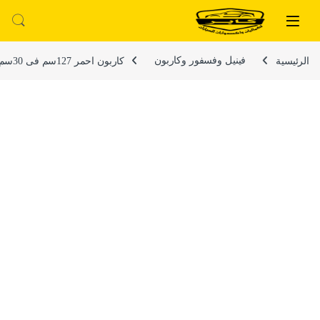
لتخطي إلى
خطي إلى المحتوى
الرئيسية
فينيل وفسفور وكاربون
كاربون احمر 127سم فى 30سم