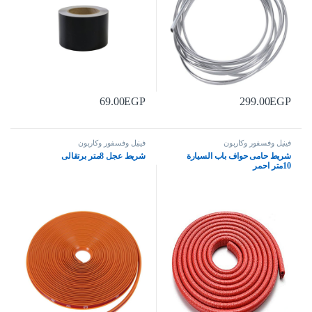
69.00
EGP
299.00
EGP
فينيل وفسفور وكاربون
فينيل وفسفور وكاربون
شريط حامى حواف باب السيارة
شريط عجل 8متر برتقالى
10متر احمر