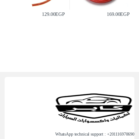
129.00
EGP
169.00
EGP
WhatsApp technical support : +
201116970690