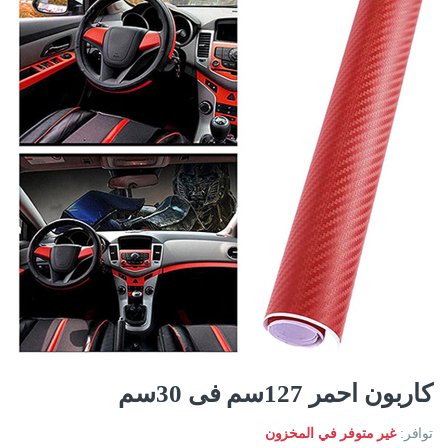
كاربون احمر 127سم فى 30سم
توافر:
غير متوفر في المخزون