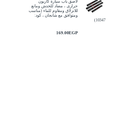
لاصق باب سيارة كاربون
حرارى ، مضاد للخدش ومانع
للانزلاق ومقاوم للماء (مناسب
ومتوافق مع شانجان ، كود:
10347)
169.00
EGP