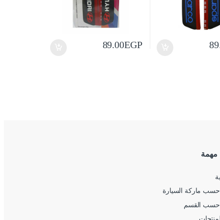
89.00
EGP
89
 مهمة
ة
سب ماركة السيارة
حسب القسم
لمنتجات