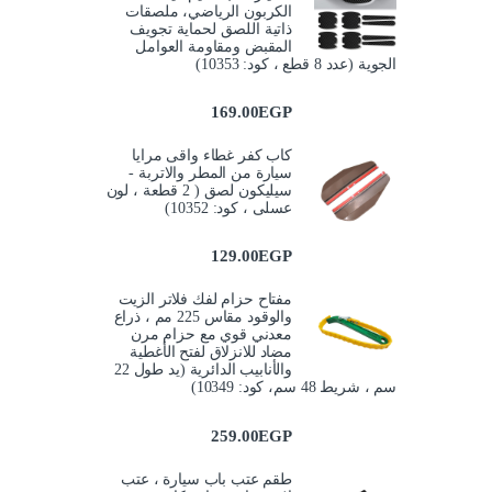
الكربون الرياضي، ملصقات
ذاتية اللصق لحماية تجويف
المقبض ومقاومة العوامل
الجوية (عدد 8 قطع ، كود: 10353)
169.00
EGP
كاب كفر غطاء واقى مرايا
سيارة من المطر والاتربة -
سيليكون لصق ( 2 قطعة ، لون
عسلى ، كود: 10352)
129.00
EGP
مفتاح حزام لفك فلاتر الزيت
والوقود مقاس 225 مم ، ذراع
معدني قوي مع حزام مرن
مضاد للانزلاق لفتح الأغطية
والأنابيب الدائرية (يد طول 22
سم ، شريط 48 سم، كود: 10349)
259.00
EGP
طقم عتب باب سيارة ، عتب