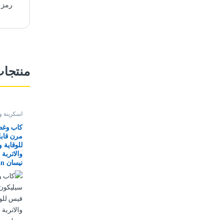
رمز ا
منتجا
اسكرينة و
كاب وغطا
مرن قاب
للوقاية 
نيسان Nissan