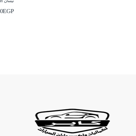
00
EGP