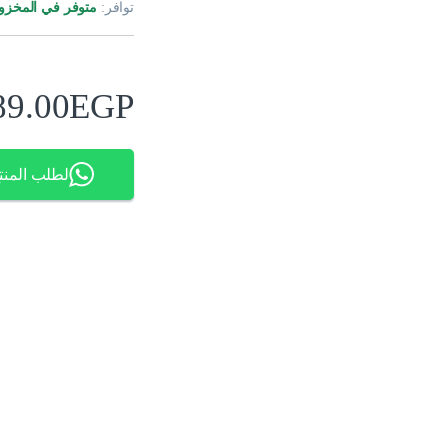
توافر:
متوفر في المخزو
89.00
EGP
لطلب المنت