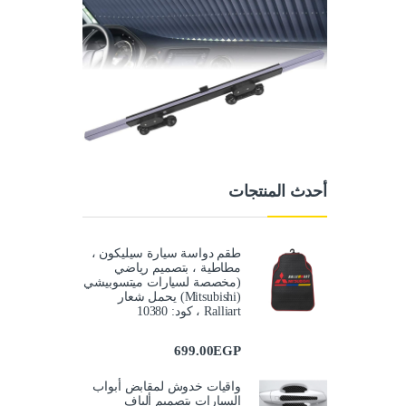
أحدث المنتجات
طقم دواسة سيارة سيليكون ،
مطاطية ، بتصميم رياضي
(مخصصة لسيارات ميتسوبيشي
(Mitsubishi) يحمل شعار
Ralliart ، كود: 10380
699.00
EGP
واقيات خدوش لمقابض أبواب
السيارات بتصميم ألياف