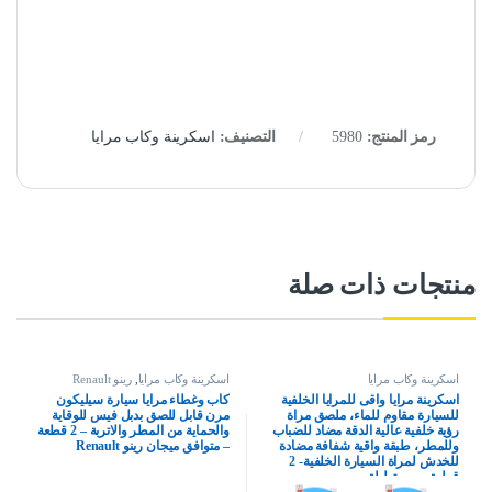
رمز المنتج:
5980
التصنيف:
اسكرينة وكاب مرايا
منتجات ذات صلة
اسكرينة وكاب مرايا
اسكرينة وكاب مرايا
,
رينو Renault
اسكرينة مرايا واقى للمرايا الخلفية
كاب وغطاء مرايا سيارة سيليكون
للسيارة مقاوم للماء، ملصق مراة
مرن قابل للصق بدبل فيس للوقاية
رؤية خلفية عالية الدقة مضاد للضباب
والحماية من المطر والاتربة – 2 قطعة
وللمطر، طبقة واقية شفافة مضادة
– متوافق ميجان رينو Renault
للخدش لمراة السيارة الخلفية- 2
قطعة – مستطيلة