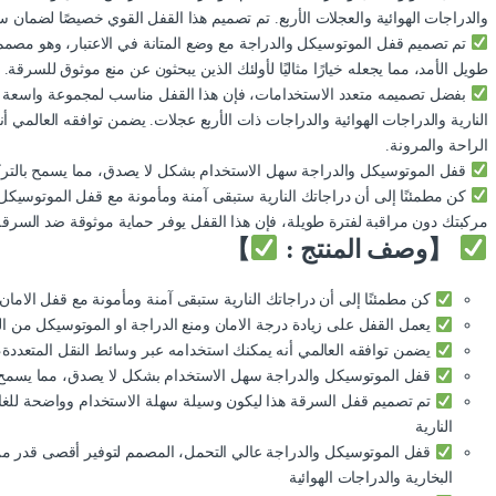
والدراجات الهوائية والعجلات الأربع. تم تصميم هذا القفل القوي خصيصًا لضمان سل
تم تصميم قفل الموتوسيكل والدراجة مع وضع المتانة في الاعتبار، وهو مصم
طويل الأمد، مما يجعله خيارًا مثاليًا لأولئك الذين يبحثون عن منع موثوق للسرقة.
بفضل تصميمه متعدد الاستخدامات، فإن هذا القفل مناسب لمجموعة واسعة من 
النارية والدراجات الهوائية والدراجات ذات الأربع عجلات. يضمن توافقه العالمي 
الراحة والمرونة.
قفل الموتوسيكل والدراجة سهل الاستخدام بشكل لا يصدق، مما يسمح بالترك
كن مطمئنًا إلى أن دراجاتك النارية ستبقى آمنة ومأمونة مع قفل الموتوسيك
مركبتك دون مراقبة لفترة طويلة، فإن هذا القفل يوفر حماية موثوقة ضد السرقة،
【وصف المنتج :
】
كن مطمئنًا إلى أن دراجاتك النارية ستبقى آمنة ومأمونة مع قفل الامان
يعمل القفل على زيادة درجة الامان ومنع الدراجة او الموتوسيكل من ا
يضمن توافقه العالمي أنه يمكنك استخدامه عبر وسائط النقل المتعددة، 
قفل الموتوسيكل والدراجة سهل الاستخدام بشكل لا يصدق، مما يسمح ب
تم تصميم قفل السرقة هذا ليكون وسيلة سهلة الاستخدام وواضحة للغاية
النارية
قفل الموتوسيكل والدراجة عالي التحمل، المصمم لتوفير أقصى قدر من ا
البخارية والدراجات الهوائية