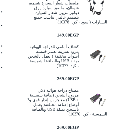
ملصقات شعار السيارة بتصميم
شيطان، ملصق سيارة ورق
ديكور لتزيين شعار السيارة
بتصميم عالمي يناسب جميع
السيارات (اسود ، كود: 10378)
149.00
EGP
كشاف أمامي للدراجة الهوائية
مزود بسرينة تصدر خمسة
أصوات مختلفة ( يعمل بالشحن
بمنفذ USB وبالطاقة الشمسية
، كود: 10377)
269.00
EGP
مصباح دراجة هوائية ذكي
مزدوج الشحن (طاقة شمسية
+ USB) مع جرس إنذار قوي و3
أوضاع إضاءة مختلفة( يعمل
بالشحن بمنفذ USB وبالطاقة
الشمسية ، كود: 10376)
269.00
EGP