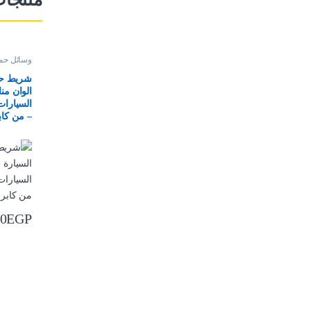
وسائل حما
شريط حزا
الوان من
– من كاب
00
EGP