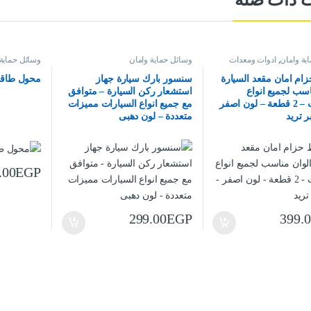
ية وامان
,
ادوات ومعدات
وسائل حماية وامان
وسائل حماية 
م امان مقعد السيارة
سنسور بارك سيارة جهاز
محول طاقة
اسب لجميع انواع
استشعار ركن السيارة – متوافق
السيارات – 2 قطعة – لون اصفر
مع جميع انواع السيارات مميزات
ر تريد
متعددة – لون دهبى
.00
EGP
299.00
EGP
399.