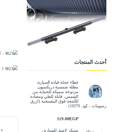
أحدث المنتجات
غطاء عجلة قيادة السيارة،
مظلة شمسية دريكسيون
مزدوجة سميكة للحماية من
الشمس، قابلة للطي ومضادة
للأشعة فوق البنفسجية (ازرق
رسومات ، كود: 10379)
119.00
EGP
ستيكر لاصق للسيارة ،