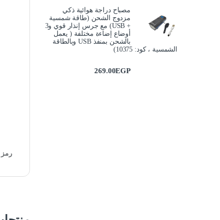
مصباح دراجة هوائية ذكي
مزدوج الشحن (طاقة شمسية
+ USB) مع جرس إنذار قوي و3
أوضاع إضاءة مختلفة ( يعمل
بالشحن بمنفذ USB وبالطاقة
الشمسية ، كود: 10375)
269.00
EGP
رمز ا
منتجا