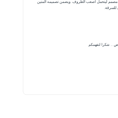
هو مصمم ليتحمل أصعب الظروف. ويضمن تصميمه المتين
ق للسرقة.
ض .. شكرا لتفهمكم