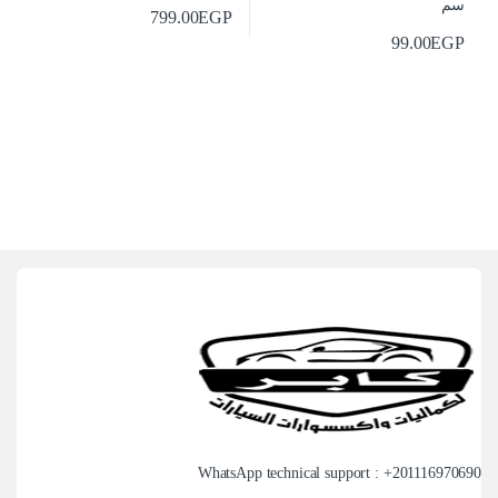
799.00
EGP
99.00
EGP
WhatsApp technical support : +
201116970690