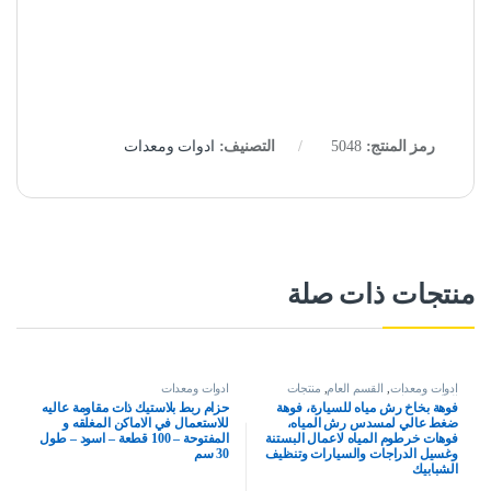
رمز المنتج:
5048
التصنيف:
ادوات ومعدات
منتجات ذات صلة
ادوات ومعدات
,
القسم العام
,
منتجات
ادوات ومعدات
العناية بالسيارة
فوهة بخاخ رش مياه للسيارة، فوهة
حزام ربط بلاستيك ذات مقاومة عاليه
ضغط عالي لمسدس رش المياه،
للاستعمال في الاماكن المغلقه و
فوهات خرطوم المياه لاعمال البستنة
المفتوحة – 100 قطعة – اسود – طول
وغسيل الدراجات والسيارات وتنظيف
30 سم
الشبابيك