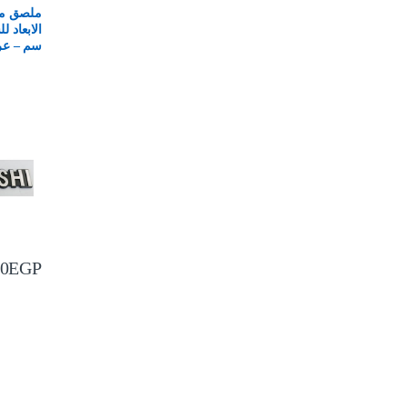
ملصق مي
سم – عرض 50
00
EGP