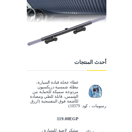
أحدث المنتجات
غطاء عجلة قيادة السيارة،
مظلة شمسية دريكسيون
مزدوجة سميكة للحماية من
الشمس، قابلة للطي ومضادة
للأشعة فوق البنفسجية (ازرق
رسومات ، كود: 10379)
119.00
EGP
ستيكر لاصق للسيارة ،