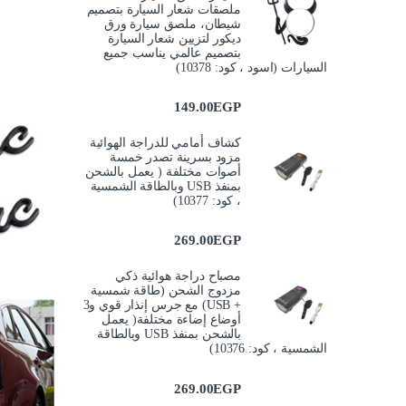
ملصقات شعار السيارة بتصميم
شيطان، ملصق سيارة ورق
ديكور لتزيين شعار السيارة
بتصميم عالمي يناسب جميع
السيارات (اسود ، كود: 10378)
149.00
EGP
كشاف أمامي للدراجة الهوائية
مزود بسرينة تصدر خمسة
أصوات مختلفة ( يعمل بالشحن
بمنفذ USB وبالطاقة الشمسية
، كود: 10377)
269.00
EGP
مصباح دراجة هوائية ذكي
مزدوج الشحن (طاقة شمسية
+ USB) مع جرس إنذار قوي و3
أوضاع إضاءة مختلفة( يعمل
بالشحن بمنفذ USB وبالطاقة
الشمسية ، كود: 10376)
269.00
EGP