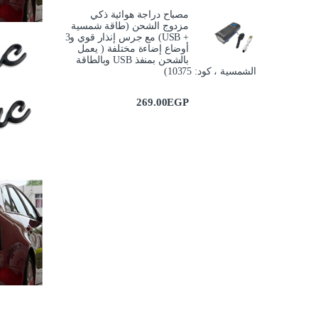
مصباح دراجة هوائية ذكي
مزدوج الشحن (طاقة شمسية
+ USB) مع جرس إنذار قوي و3
أوضاع إضاءة مختلفة ( يعمل
بالشحن بمنفذ USB وبالطاقة
الشمسية ، كود: 10375)
269.00
EGP