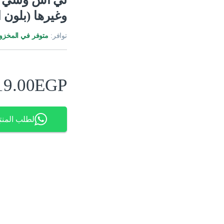
وغيرها (بلون 
توافر:
متوفر في المخزو
19.00
EGP
لطلب المنت