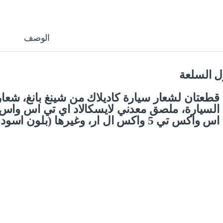
الوصف
 السلعة
قطعتان لشعار سيارة كاديلاك من شينغ بانغ، شعا
السيارة، ملصق معدني لايسكالاد اي تي اس وا
اس واكس تي 5 واكس ال ار، وغيرها (بلون اسود)