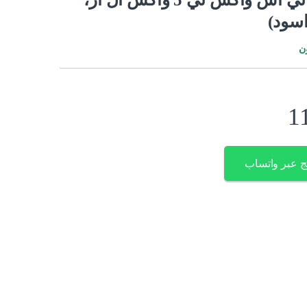
اسود)
ن
1
ج عبر واتساب