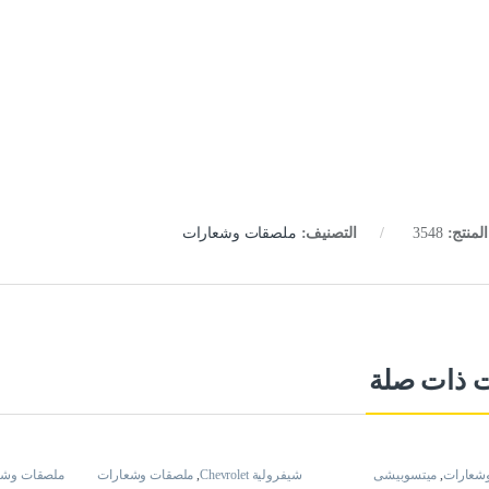
لمنتج:
3548
التصنيف:
ملصقات وشعارات
ت ذات صلة
شعارات
,
ميتسوبيشى
شيفرولية Chevrolet
,
ملصقات وشعارات
ملصقات وشع