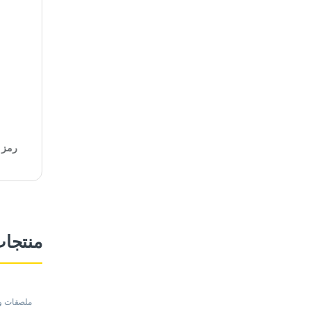
رمز ا
منتجا
ملصقات و
Mitsubishi