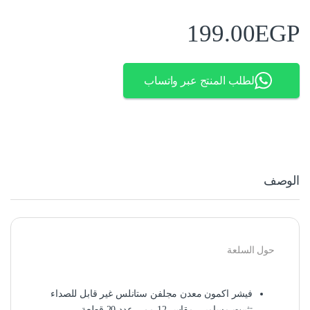
199.00
EGP
لطلب المنتج عبر واتساب
الوصف
حول السلعة
فيشر اكمون معدن مجلفن ستانلس غير قابل للصداء
تثبيت مسامير- مقاس 12 مم – عدد 20 قطعة –