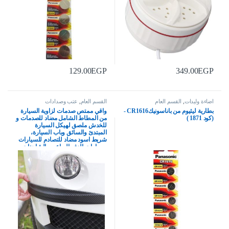
129.00
EGP
349.00
EGP
اضاءة وليدات
,
القسم العام
القسم العام
,
عتب وصدادات
بطارية ليثيوم من باناسونيكCR1616 -
واقي ممتص صدمات لزاوية السيارة
(كود 1871 )
من المطاط الشامل مضاد للصدمات و
للخدش ملصق لهيكل السيارة
المبتدئ والسائق وباب السيارة،
شريط اسود مضاد للتصادم للسيارات
وسيارات الدفع الرباعي والشاحنات
الصغيرة، 4 قطع 5270