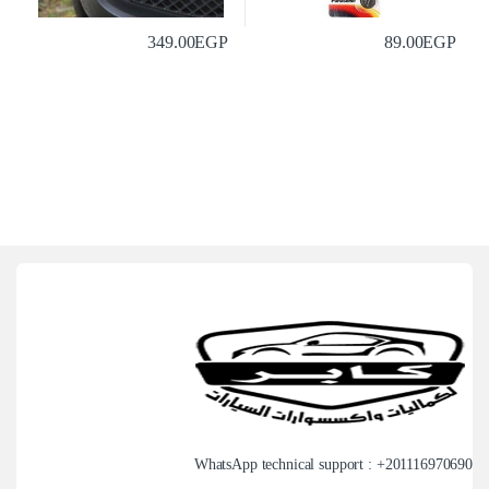
349.00
EGP
89.00
EGP
WhatsApp technical support : +
201116970690