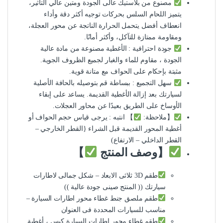
مصنوع من بلاستيك عالى الجودة ومتين عالي التأثير،
يتميز اللحام السلس بحركات توجيه أكثر دقة وأداء
انعطاف أفضل يتحمل الحرارة الناتجة عن محور العجلة،
ومقاومة ممتازة للتآكل، وأكثر أمانًا.
جودة احترافية : الأغطية مصنوعة من مادة عالية
الجودة ، مقاوم للماء والغبار لجميع الظروف الجوية.
مثبتة بإحكام على الحواف مع متانة قوية.
سهل التجميع : ببساطة قم بتوصيله بالحافة الأصلية
لسيارتك بعد إزالة الأغطية القديمة. يساعد على إبقاء
الأوساخ على الطريق بعيدًا عن محاور العجلات.
【ملاحظة:
】 انتبه : يرجى قياس حجم الحواف أو
أغطية المحور القديمة قبل الشراء {القطر الخارجي –
القطر الداخلي – الارتفاع)
【وصف المنتج
】
طقم 3D ثلاثى الابعاد – شكل جمالى لاطارات
سيارتك (( المنتج صينى جودة عالية ))
طقم ملصق جنط غطاء محور اطارات السيارة –
مناسب للسيارات المحددة فى العنوان
طقم غطاء محور اطارات السيارة كبس ، أغطية