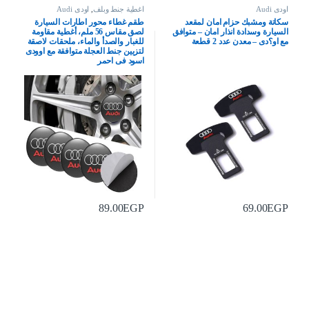
اودى Audi
اغطية جنط وبلف
,
اودى Audi
سكاتة ومشبك حزام امان لمقعد
طقم غطاء محور اطارات السيارة
السيارة وسدادة انذار امان – متوافق
لصق مقاس 56 ملم، أغطية مقاومة
مع او؟دى – معدن عدد 2 قطعة
للغبار والصدأ والماء، ملحقات لاصقة
لتزيين جنط العجلة متوافقة مع اوودى
اسود فى احمر
89.00
EGP
69.00
EGP