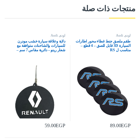
منتجات ذات صلة
اودى Audi
اودى Audi
طقم ملصق جنط غطاء محور اطارات
دلاية وعلاقة سيارة خشب مودرن
السيارة 3D قابل للصق – 4 قطع –
للسيارات والشاحنات متوافقة مع
مناسب ل RS
شعار رينو – دائرية مقاس 7 سم –
59.00
EGP
89.00
EGP