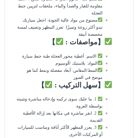
مقاومة للغبار والصدأ والماء، ملحقات لتزيين جنط
العجلة
مصنوع من مواد عالية الجودة. اجعل سيارتك
تبدو أكثر روعة وتميزًا. تعزز المظهر وتضيف لمسة
مخصصة أنيقة.
【مواصفات :
】
الاسم: أغطية محور العجلة طبة جنط سيارة
المواد: بلاستيك /ألومنيوم
النمط/المقاس: أبعاد مفصلة ونمط كما هو
موضح في الصور
【سهل التركيب :
】
1. ما عليك سوى تركيبه وإدخاله مباشرة وتثبيته
بواسطة العروة.
2. انقر مباشرة في مكانها بعد إزالة الأغطية
القديمة.
3. يعزز المظهر الأكثر أناقة ومناسب للسيارات
أو المركبات الأخرى.