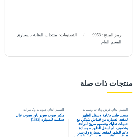
رمز المنتج:
9953
التصنيفات:
منتجات العناية بالسيارة
,
القسم العام
منتجات ذات صلة
القسم العام
,
فرش وبادات ومساند
القسم العام
,
صوتيات وكاميرات
مسند طبى دعامة لاسفل الظهر
مكبر صوت سوبر باور بصوت عال
لمقعد السيارة من قماش شبكي مع
سكسة للسيارة [1935]
حبيبات تدليك وتصميم مريح للراحة
وتخفيف الم اسفل الظهر – وسادة
دعم للظهر لمقعد السيارة وكرسي
المكتب والكرسي المتحرك – 2 قطعة