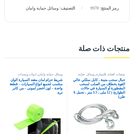
رمز المنتج:
9978
التصنيف:
وسائل حماية وامان
منتجات ذات صلة
منتجات العناية بالسيارة
,
وسائل حماية
وسائل حماية وامان
,
ادوات ومعدات
وامان
حبال سحب متينة ، كابل سلكي عالي
شريط حزام امان مقعد السيارة الوان
القوة بخطاف من الصلب لسحب
مناسب لجميع انواع السيارات – قطعة
المقطورة أو السيارة في حالات
واحدة – لون اخضر لمونى – من كابر
الطوارئ ( 12 ملى ، 3.5 متر ، تحمل 6
تريد
طن)