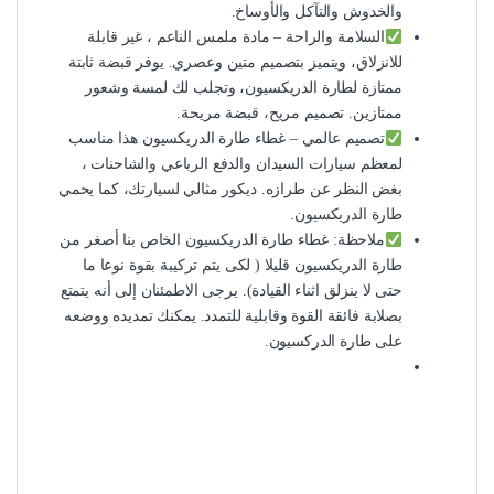
والخدوش والتآكل والأوساخ.
السلامة والراحة – مادة ملمس الناعم ، غير قابلة
للانزلاق، ويتميز بتصميم متين وعصري. يوفر قبضة ثابتة
ممتازة لطارة الدريكسيون، وتجلب لك لمسة وشعور
ممتازين. تصميم مريح، قبضة مريحة.
تصميم عالمي – غطاء طارة الدريكسيون هذا مناسب
لمعظم سيارات السيدان والدفع الرباعي والشاحنات ،
بغض النظر عن طرازه. ديكور مثالي لسيارتك، كما يحمي
طارة الدريكسيون.
ملاحظة: غطاء طارة الدريكسيون الخاص بنا أصغر من
طارة الدريكسيون قليلا ( لكى يتم تركيبة بقوة نوعا ما
حتى لا ينزلق اثناء القيادة). يرجى الاطمئنان إلى أنه يتمتع
بصلابة فائقة القوة وقابلية للتمدد. يمكنك تمديده ووضعه
على طارة الدركسيون.