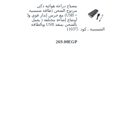
مصباح دراجة هوائية ذكي
مزدوج الشحن (طاقة شمسية
+ USB) مع جرس إنذار قوي و3
أوضاع إضاءة مختلفة ( يعمل
بالشحن بمنفذ USB وبالطاقة
الشمسية ، كود: 10375)
269.00
EGP