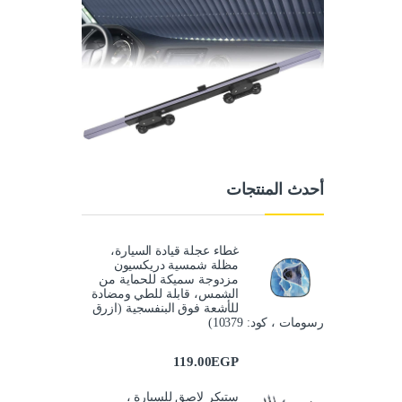
أحدث المنتجات
غطاء عجلة قيادة السيارة،
مظلة شمسية دريكسيون
مزدوجة سميكة للحماية من
الشمس، قابلة للطي ومضادة
للأشعة فوق البنفسجية (ازرق
رسومات ، كود: 10379)
119.00
EGP
ستيكر لاصق للسيارة ،