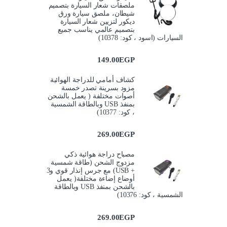
ملصقات شعار السيارة بتصميم
شيطان، ملصق سيارة ورق
ديكور لتزيين شعار السيارة
بتصميم عالمي يناسب جميع
السيارات (اسود ، كود: 10378)
149.00
EGP
كشاف أمامي للدراجة الهوائية
مزود بسرينة تصدر خمسة
أصوات مختلفة ( يعمل بالشحن
بمنفذ USB وبالطاقة الشمسية
، كود: 10377)
269.00
EGP
مصباح دراجة هوائية ذكي
مزدوج الشحن (طاقة شمسية
+ USB) مع جرس إنذار قوي و3
أوضاع إضاءة مختلفة( يعمل
بالشحن بمنفذ USB وبالطاقة
الشمسية ، كود: 10376)
269.00
EGP