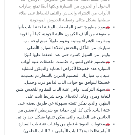
الدخول أو الخروج من السيارة ولكنها أيضًا تمنع إطارات
الأبواب من الاهتراء والخدش والتلف للحفاظ على طلاء
سطحها بشكل مثالي وتغطية الخدوش الموجودة
مواد مطورة: تتميز الملصقات الواقية لعتبة الباب بأنها
مصنوعة من ألياف الكربون عالية الجودة، كما أنها قوية
ومقاومة للاهتراء ومتينة وتدوم طويلاً. تمنع لوحة باب
سيارتك من التآكل والخدش لطلاء السيارة الأصلي.
وليس من السهل كسره حتى عند الضغط عليها كثيرًا.
تصميم خاص للسيارة: صُممت ملصقات عتبة أبواب
السيارة هذه خصيصًا لأغراض الحماية والديكور لمشاية
عتبة باب سيارتك. التصميم المزين بالشعار تم تصميمه
خصيصًا ليتوافق مع حواف الباب لذا هو فريد وجميل.
سهلة التركيب: واقي عتبة الباب المقاوم للخدش متين
للغاية ومرن وقابل للانحناء. يوجد شريط ثابت على
الظهر، والذي يمكن تثبيته بسهولة عن طريق لصقه على
عتبة الباب. يأتي كل لوح حماية مع شريطين لاصقين من
الجانبين في الخلف، والتي يمكن تثبيتها بشكل جيد ودائم.
محتويات العبوة: 4 قطع من واقيات عتبة باب السيارة
الأمامية/الخلفية (2 للباب الأمامي + 2 للباب الخلفي)