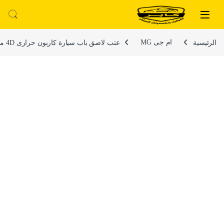
لتخطي إلى
خطي إلى المحتوى
الرئيسية
ام جى MG
عتب لاصق باب سيارة كاربون حرارى 4D مضاد للخدش ومانع للانزلاق ومقاوم للماء – 4 قطع – ام جى MG