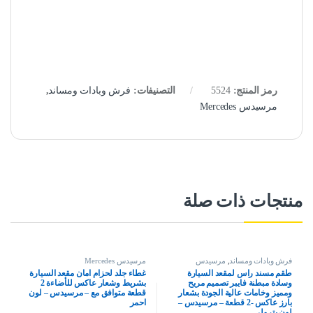
رمز المنتج:
5524
التصنيفات:
فرش وبادات ومساند
,
مرسيدس Mercedes
منتجات ذات صلة
فرش وبادات ومساند
,
مرسيدس
مرسيدس Mercedes
Mercedes
طقم مسند راس لمقعد السيارة
غطاء جلد لحزام امان مقعد السيارة
وسادة مبطنة فايبر تصميم مريح
بشريط وشعار عاكس للأضاءة 2
ومميز وخامات عالية الجودة بشعار
قطعة متوافق مع – مرسيدس – لون
بارز عاكس -2 قطعة – مرسيدس –
احمر
لون بترولى