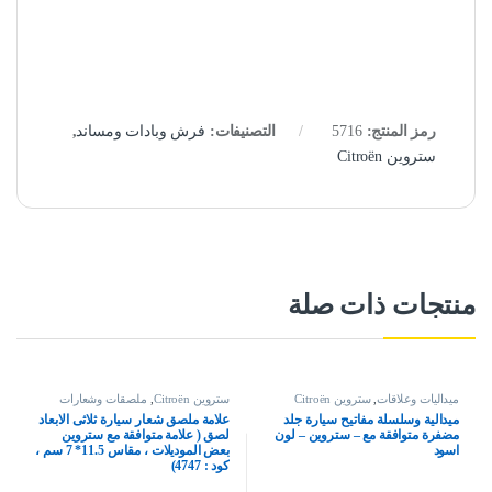
رمز المنتج:
5716
التصنيفات:
فرش وبادات ومساند
,
ستروين Citroën
منتجات ذات صلة
ميداليات وعلاقات
,
ستروين Citroën
ستروين Citroën
,
ملصقات وشعارات
ميدالية وسلسلة مفاتيح سيارة جلد
علامة ملصق شعار سيارة ثلاثى الابعاد
مضفرة متوافقة مع – ستروين – لون
لصق ( علامة متوافقة مع ستروين
اسود
بعض الموديلات ، مقاس 11.5* 7 سم ،
كود : 4747)