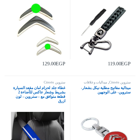
129.00
EGP
119.00
EGP
ستروين Citroën
,
ميداليات وعلاقات
ستروين Citroën
ميدالية مفاتيح مطلية نيكل بشعار-
غطاء جلد لحزام امان مقعد السيارة
ستروين- على الوجهين
بشريط وشعار عاكس للأضاءة 2
قطعة متوافق مع – ستروين – لون
ازرق