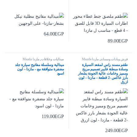
64.00
EGP
89.00
EGP
فرش وبادات ومساند
,
مازدا Mazda
ميداليات وعلاقات
,
مازدا Mazda
طقم مسند راس لمقعد السيارة
ميدالية وسلسلة مفاتيح سيارة جلد
وسادة مبطنة فايبر تصميم مريح
مضفرة متوافقة مع – مازدا – لون
ومميز وخامات عالية الجودة بشعار
اسود
بارز عاكس -2 قطعة – مازدا – لون
ازرق
119.00
EGP
249.00
EGP