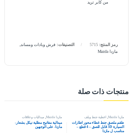
من كابر تريد
رمز المنتج:
5715
التصنيفات:
فرش وبادات ومساند
,
مازدا Mazda
منتجات ذات صلة
مازدا Mazda
,
اغطية جنط وبلف
مازدا Mazda
,
ميداليات وعلاقات
طقم ملصق جنط غطاء محور اطارات
ميدالية مفاتيح مطلية نيكل بشعار-
السيارة 3D قابل للصق – 4 قطع –
مازدا- على الوجهين
مناسب ل مازدا