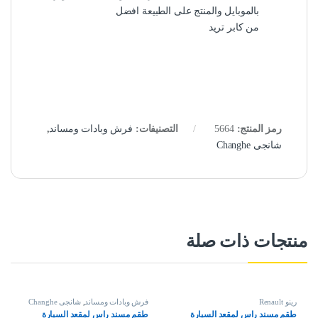
بالموبايل والمنتج على الطبيعة افضل
من كابر تريد
رمز المنتج:
5664
التصنيفات:
فرش وبادات ومساند
,
شانجى Changhe
منتجات ذات صلة
رينو Renault
فرش وبادات ومساند
,
شانجى Changhe
طقم مسند راس لمقعد السيارة
طقم مسند راس لمقعد السيارة