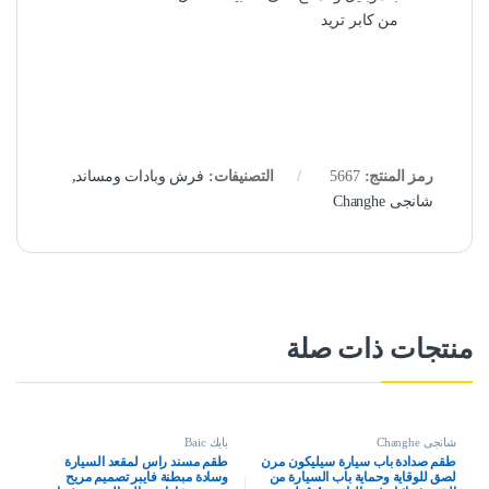
من كابر تريد
رمز المنتج:
5667
التصنيفات:
فرش وبادات ومساند
,
شانجى Changhe
منتجات ذات صلة
شانجى Changhe
بايك Baic
طقم صدادة باب سيارة سيليكون مرن
طقم مسند راس لمقعد السيارة
لصق للوقاية وحماية باب السيارة من
وسادة مبطنة فايبر تصميم مريح