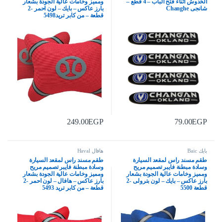
الخدوش اثناء فتح الباب – 4 قطع –
ومميز وخامات عالية الجودة بشعار
شانجى Changhe
بارز عاكس – بايك – لون احمر -2
قطعة – من كابر تريد5498
249.00
EGP
79.00
EGP
بايك Baic
هافال Haval
طقم مسند راس لمقعد السيارة
طقم مسند راس لمقعد السيارة
وسادة مبطنة فايبر تصميم مريح
وسادة مبطنة فايبر تصميم مريح
ومميز وخامات عالية الجودة بشعار
ومميز وخامات عالية الجودة بشعار
بارز عاكس – بايك – لون بترولى -2
بارز عاكس – هافال – لون احمر -2
قطعة 5500
قطعة – من كابر تريد 5493