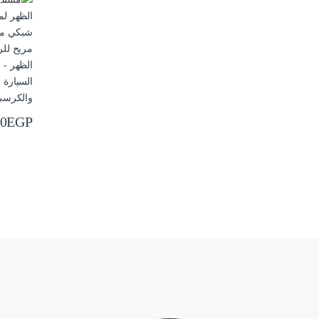
والكرسي
00
EGP