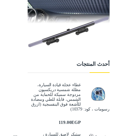
أحدث المنتجات
غطاء عجلة قيادة السيارة،
مظلة شمسية دريكسيون
مزدوجة سميكة للحماية من
الشمس، قابلة للطي ومضادة
للأشعة فوق البنفسجية (ازرق
رسومات ، كود: 10379)
119.00
EGP
ستيكر لاصق للسيارة ،