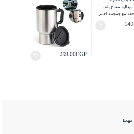
149
299.00
EGP
 مهمة