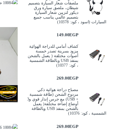
ملصقات شعار السيارة بتصميم
شيطان، ملصق سيارة ورق
ديكور لتزيين شعار السيارة
بتصميم عالمي يناسب جميع
السيارات (اسود ، كود: 10378)
149.00
EGP
كشاف أمامي للدراجة الهوائية
مزود بسرينة تصدر خمسة
أصوات مختلفة ( يعمل بالشحن
بمنفذ USB وبالطاقة الشمسية
، كود: 10377)
269.00
EGP
مصباح دراجة هوائية ذكي
مزدوج الشحن (طاقة شمسية
+ USB) مع جرس إنذار قوي و3
أوضاع إضاءة مختلفة( يعمل
بالشحن بمنفذ USB وبالطاقة
الشمسية ، كود: 10376)
269.00
EGP