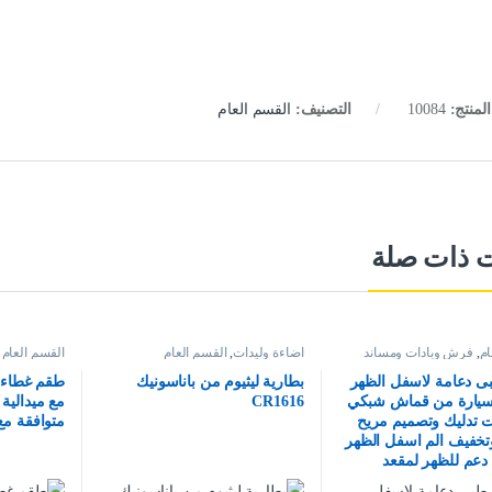
لمنتج:
10084
التصنيف:
القسم العام
ت ذات صلة
ام
,
فرش وبادات ومساند
اضاءة وليدات
,
القسم العام
القسم العام
ى دعامة لاسفل الظهر
بطارية ليثيوم من باناسونيك
طقم غطاء 
لسيارة من قماش شبكي
CR1616
مع ميدالية
ت تدليك وتصميم مريح
متوافقة م
تخفيف الم اسفل الظهر
دعم للظهر لمقعد
 وكرسي المكتب