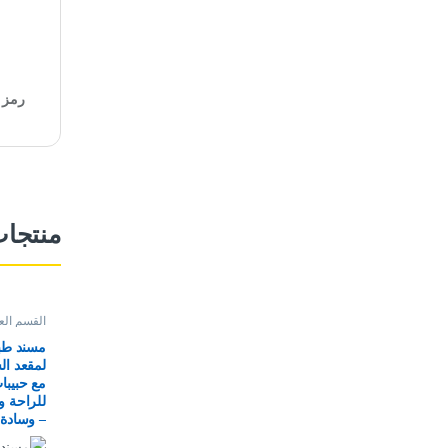
رمز ا
منتجا
القسم الع
مسند طب
لمقعد ا
مع حبيبا
للراحة و
– وسادة 
السيارة