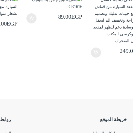
 المتحرك
89.00
EGP
.00
EGP
249.
خريطة الموقع
روابط