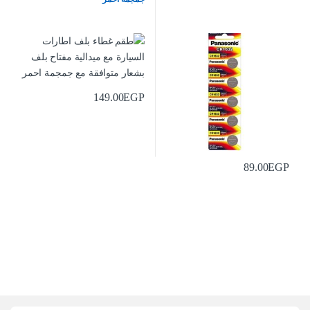
149.00
EGP
89.00
EGP