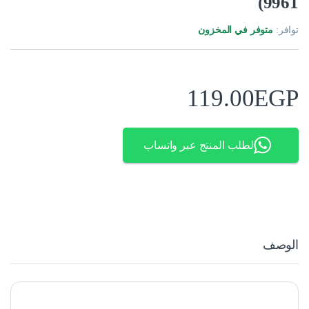
9961)
توافر:
متوفر في المخزون
119.00
EGP
لطلب المنتج عبر واتساب
الوصف