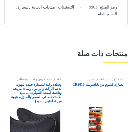
رمز المنتج:
9961
التصنيفات:
منتجات العناية بالسيارة
,
القسم العام
منتجات ذات صلة
اضاءة وليدات
,
القسم العام
القسم العام
,
فرش وبادات ومساند
,
منتجات العناية بالسيارة
بطارية ليثيوم من باناسونيك CR2016
وسادة رقبة للسيارة جيدة التهوية
لدعم الرقبة والراس، وسادة مريحة
وناعمة لمقعد السيارة، مناسبة
للاستخدام في السفر والمنزل، عبوة
من قطعتين [اسود]