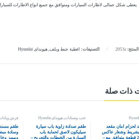
يعطى شكل جمالى لاطارات السيارات ومتوافق مع جميع انواع الاطارات للسيارات 
لمنتج:
2053a
التصنيفات:
اغطية جنط وبلف
,
هيونداى Hyundai
ت ذات صلة
عتب وصدادات
,
هيونداى Hyundai
فرش وبادات 
 لحزام امان مقعد
طقم صدادة زاوية باب سيارة
طقم مسند 
 بشريط وشعار عاكس
سيليكون لاصق لحماية باب
وسادة مبطن
للأضاءة 2 قطعة متوافق مع –
السيارة من الخبطات والتجريح –
ومميز وخام