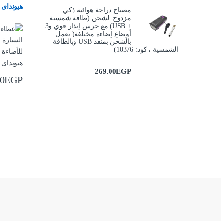
هيونداى 
مصباح دراجة هوائية ذكي
مزدوج الشحن (طاقة شمسية
+ USB) مع جرس إنذار قوي و3
أوضاع إضاءة مختلفة( يعمل
بالشحن بمنفذ USB وبالطاقة
الشمسية ، كود: 10376)
269.00
EGP
00
EGP