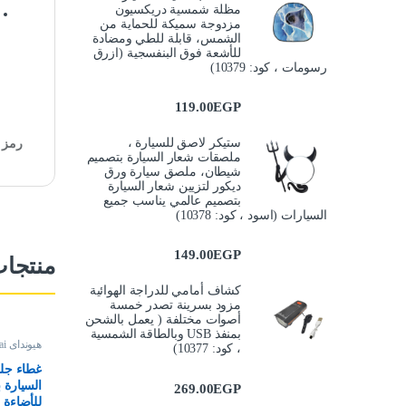
مظلة شمسية دريكسيون
مزدوجة سميكة للحماية من
الشمس، قابلة للطي ومضادة
للأشعة فوق البنفسجية (ازرق
رسومات ، كود: 10379)
119.00
EGP
ستيكر لاصق للسيارة ،
رمز ا
ملصقات شعار السيارة بتصميم
شيطان، ملصق سيارة ورق
ديكور لتزيين شعار السيارة
بتصميم عالمي يناسب جميع
السيارات (اسود ، كود: 10378)
149.00
EGP
منتجا
كشاف أمامي للدراجة الهوائية
مزود بسرينة تصدر خمسة
أصوات مختلفة ( يعمل بالشحن
بمنفذ USB وبالطاقة الشمسية
هيونداى Hyundai
، كود: 10377)
غطاء جلد
السيارة
269.00
EGP