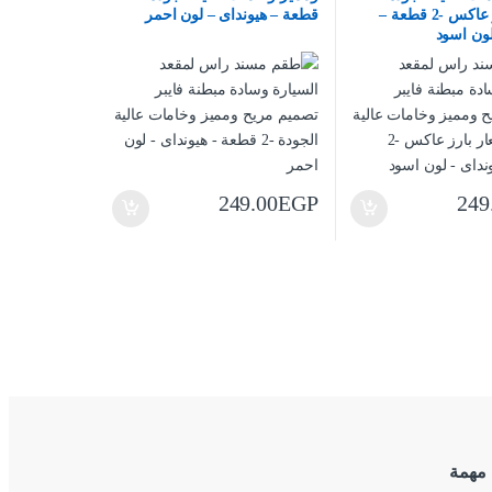
بشعار بارز عاكس -2 قطعة –
قطعة – هيونداى – لون احمر
لون اسود
249.00
EGP
249
 مهمة