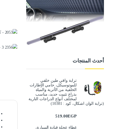
أحدث المنتجات
ترابة واقي طين خلفي
للموتوسيكل، حامي الإطارات
الخلفية من الأتربة والمياه
بذراع تثبيت حديد، مناسب
لمختلف أنواع الدراجات النارية
(ترابة الوان اشكال، كود : 10381)
519.00
EGP
غطاء عجلة قيادة السيارة،