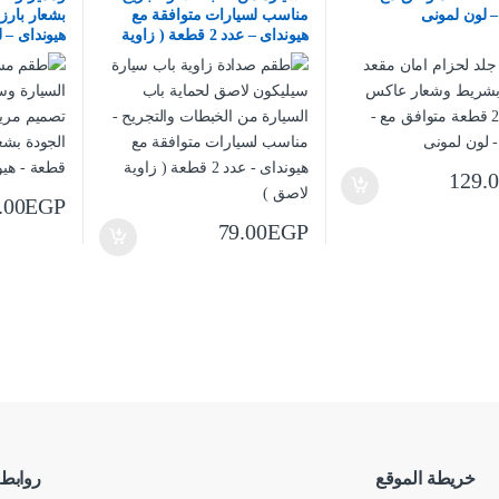
– لون لمونى
مناسب لسيارات متوافقة مع
هيونداى – عدد 2 قطعة ( زاوية
هيونداى – 
لاصق )
129.
.00
EGP
79.00
EGP
خريطة الموقع
روابط