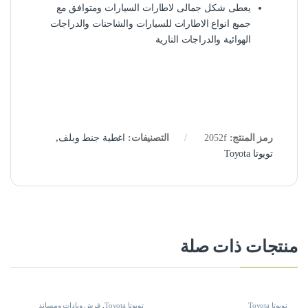
يعطى شكل جمالى لاطارات السيارات ومتوافق مع
جميع انواع الاطارات للسيارات والشاحنات والدراجات
الهوائية والدراجات النارية
رمز المنتج:
2052f
التصنيفات:
اغطية جنط وبلف
,
تويوتا Toyota
منتجات ذات صلة
تويوتا Toyota
تويوتا Toyota
,
فرش وبادات ومساند