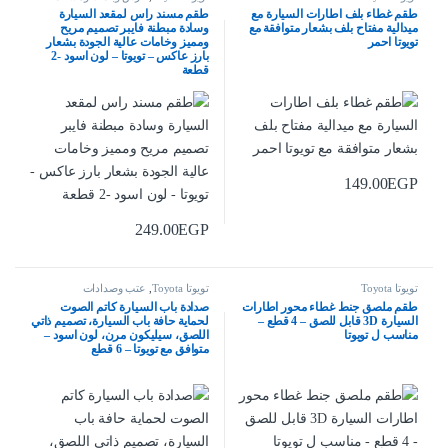
طقم غطاء بلف اطارات السيارة مع
طقم مسند راس لمقعد السيارة
ميدالية مفتاح بلف بشعار متوافقة مع
وسادة مبطنة فايبر تصميم مريح
تويوتا احمر
ومميز وخامات عالية الجودة بشعار
بارز عاكس – تويوتا – لون اسود -2
قطعة
149.00
EGP
249.00
EGP
تويوتا Toyota
تويوتا Toyota
,
عتب وصدادات
طقم ملصق جنط غطاء محور اطارات
صدادة باب السيارة كاتم الصوت
السيارة 3D قابل للصق – 4 قطع –
لحماية حافة باب السيارة، تصميم ذاتي
مناسب ل تويوتا
اللصق، سيليكون مرن، لون اسود –
متوافق مع تويوتا – 6 قطع