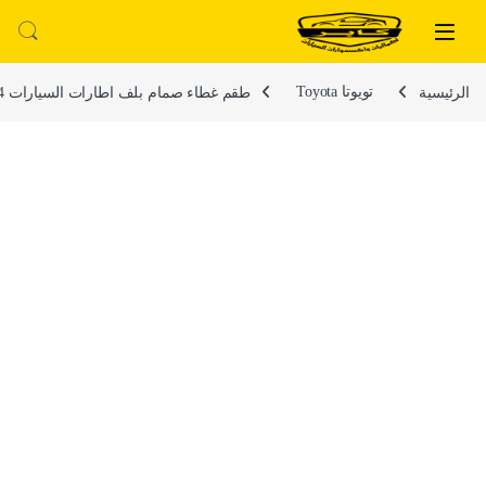
لتخطي إلى
خطي إلى المحتوى
الرئيسية
تويوتا Toyota
طقم غطاء صمام بلف اطارات السيارات 4 قطع مع ميدالية معدن ، مناسبة لاطارات السيارات والدراجات والدراجات النارية متوافق مع تويوتا اسود