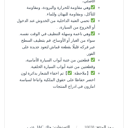
الأصلي،
وهي مقاومة للحرارة والبرودة، ومقاومة
للتآكل، ومقاومة للبهتان وللماء.
تحمي العتبة الداخلية من الخدوش عند الدخول
أو الخروج من السيارة، .
وهي ناعمة وسهلة التنظيف في الوقت نفسه.
سواء من الغبار أو الأوساخ، قم بتنظيف السطح
عبر فركه قليلًا بقطعة قماش لتعود جديدة على
الفور.
قطعتين من عتبة أبواب السيارة الأمامية،
وقطعتين من عتبة أبواب السيارة الخلفية.
【ملاحظة:
】تم اخفاء الشعار بدائرة لون
اخضر حفاظا على حقوق الملكية واتباعا لسياسة
امازون فى ادراج المنتجات
رمز المنتج:
10038
التصنيفات:
جاك JAC
,
عتب