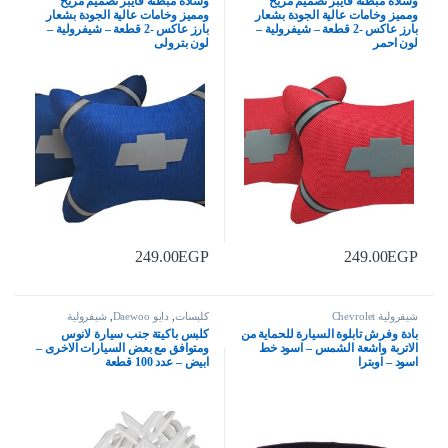
وسادة مبطنة فايبر تصميم مريح
وسادة مبطنة فايبر تصميم مريح
ومميز وخامات عالية الجودة بشعار
ومميز وخامات عالية الجودة بشعار
بارز عاكس -2 قطعة – شيفرولية –
بارز عاكس -2 قطعة – شيفرولية –
لون احمر
لون بترولى
249.00
EGP
249.00
EGP
شيفرولية Chevrolet
كلبسات
,
دايو Daewoo
,
شيفرولية
Chevrolet
بادة وفرش تابلوة السيارة للحماية من
كلبس باكيتة جنب سيارة لانوس
الاتربة واشعة الشمس – اسود خط
ومتوافق مع بعض السيارات الاخرى –
اسود – اوبترا
ابيض – عدد 100 قطعة