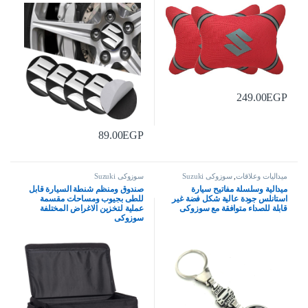
249.00
EGP
89.00
EGP
ميداليات وعلاقات
,
سوزوكى Suzuki
سوزوكى Suzuki
ميدالية وسلسلة مفاتيح سيارة
صندوق ومنظم شنطة السيارة قابل
استانلس جودة عالية شكل فضة غير
للطى بجيوب ومساحات مقسمة
قابلة للصداء متوافقة مع سوزوكى
عملية لتخزين الاغراض المختلفة
سوزوكى