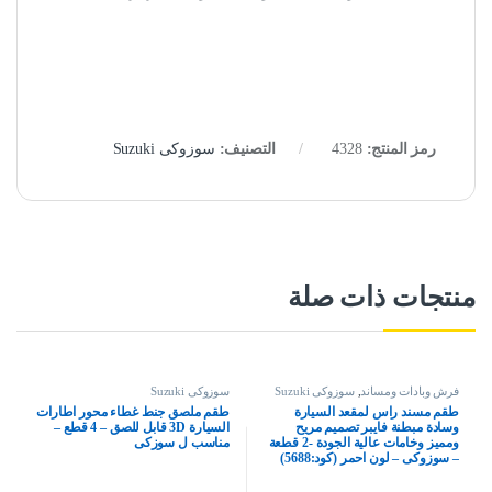
رمز المنتج:
4328
التصنيف:
سوزوكى Suzuki
منتجات ذات صلة
فرش وبادات ومساند
,
سوزوكى Suzuki
سوزوكى Suzuki
طقم مسند راس لمقعد السيارة
طقم ملصق جنط غطاء محور اطارات
وسادة مبطنة فايبر تصميم مريح
السيارة 3D قابل للصق – 4 قطع –
ومميز وخامات عالية الجودة -2 قطعة
مناسب ل سوزكى
– سوزوكى – لون احمر (كود:5688)