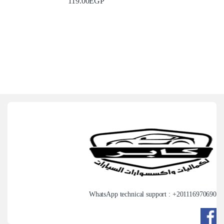
119.00
EGP
WhatsApp technical support : +
201116970690