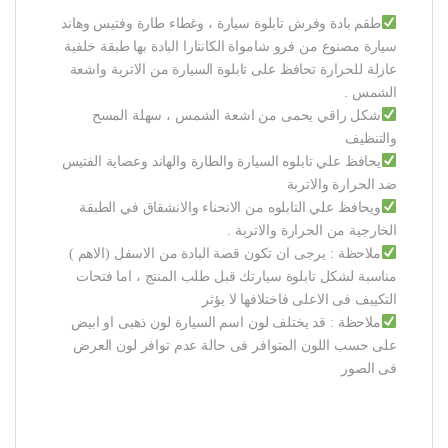
طقم بادة وفرش تابلوة سيارة ، وغطاء طارة وفتيس وهاند
سيارة مصنوع من فرو شامواة الكانتارا البادة بها طبقة خلفية
عازلة للحرارة تحافظ على تابلوة السيارة من الاتربة واشعة
الشمس .
شكل راقي يحمى من اشعة الشمس ، سهلة المسح
والتنظيف
يحافظ علي تابلوه السيارة والطارة والهاند وعصاية الفتيس
ضد الحرارة والاتربة
ويحافظ علي التابلوه من الانحناء والانشقاق في الطبقة
الخارجية من الحرارة والاتربة .
ملاحظة : يرجى ان تكون قصة البادة من الاسفل (الاهم )
مناسبة لشكل تابلوة سيارتك قبل طلب المنتج ، اما فتحات
التكييف فى الاعلى فاختلافها لا يؤثر
ملاحظة : قد يختلف لون اسم السيارة لون ذهبى او ابيض
على حسب اللون المتوافر فى حالة عدم توافر لون العرض
فى الصور